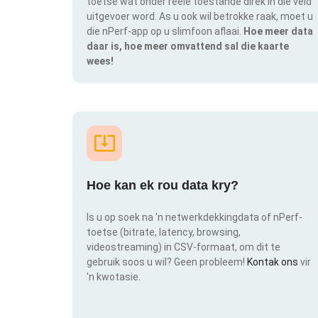
toetse wat onder reële toestande direk in die veld
uitgevoer word. As u ook wil betrokke raak, moet u
die nPerf-app op u slimfoon aflaai.
Hoe meer data
daar is, hoe meer omvattend sal die kaarte
wees!
Hoe kan ek rou data kry?
Is u op soek na 'n netwerkdekkingdata of nPerf-
toetse (bitrate, latency, browsing,
videostreaming) in CSV-formaat, om dit te
gebruik soos u wil? Geen probleem!
Kontak ons
vir
'n kwotasie.