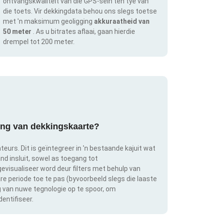
ontvangskwaliteit van die GPS-sein ten tye van
die toets. Vir dekkingdata behou ons slegs toetse
met 'n maksimum geoligging
akkuraatheid van
50 meter
. As u bitrates aflaai, gaan hierdie
drempel tot 200 meter.
ring van dekkingskaarte?
teurs. Dit is geïntegreer in 'n bestaande kajuit wat
and insluit, sowel as toegang tot
evisualiseer word deur filters met behulp van
bare periode toe te pas (byvoorbeeld slegs die laaste
ng van nuwe tegnologie op te spoor, om
entifiseer.