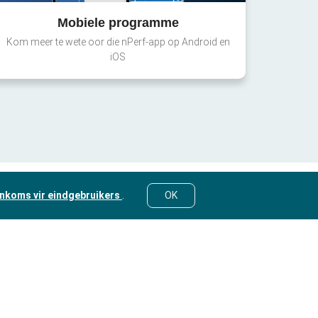
Mobiele programme
Kom meer te wete oor die nPerf-app op Android en
iOS
nkoms vir eindgebruikers
.
OK