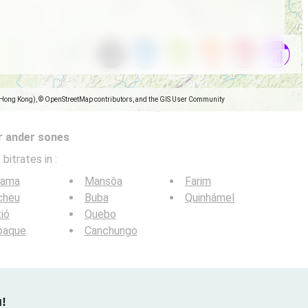
(Hong Kong), © OpenStreetMap contributors, and the GIS User Community
r ander sones
 bitrates in
:
lama
Mansôa
Farim
cheu
Buba
Quinhámel
ió
Quebo
baque
Canchungo
u!