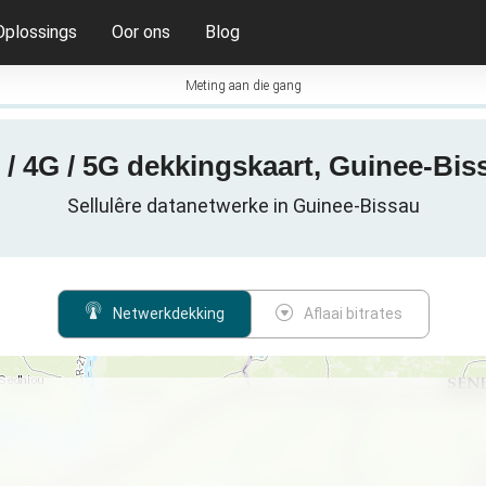
Oplossings
Oor ons
Blog
Meting aan die gang
 / 4G / 5G dekkingskaart, Guinee-Bis
Sellulêre datanetwerke in Guinee-Bissau
Netwerkdekking
Aflaai bitrates