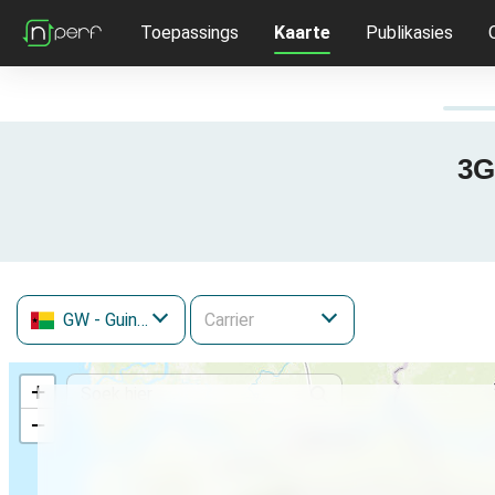
Toepassings
Kaarte
Publikasies
3G
GW
- Guinea-Bissau
+
−