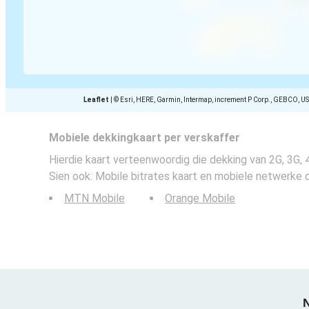
Leaflet
|
© Esri, HERE, Garmin, Intermap, increment P Corp., GEBCO, U
Mobiele dekkingkaart per verskaffer
Hierdie kaart verteenwoordig die dekking van 2G, 3G,
Sien ook: Mobile bitrates kaart en mobiele netwerke 
MTN Mobile
Orange Mobile
N