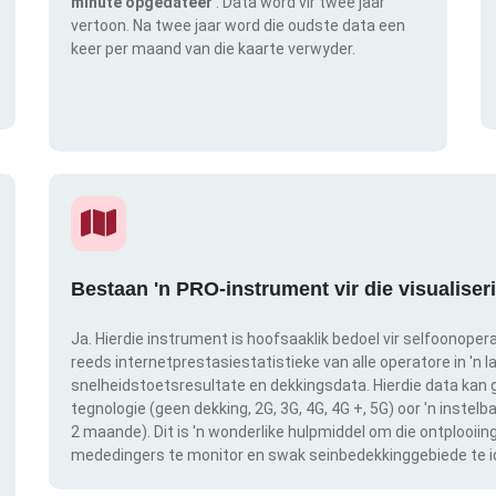
minute opgedateer
. Data word vir twee jaar
vertoon. Na twee jaar word die oudste data een
keer per maand van die kaarte verwyder.
Bestaan 'n PRO-instrument vir die visualise
Ja. Hierdie instrument is hoofsaaklik bedoel vir selfoonopera
reeds internetprestasiestatistieke van alle operatore in 'n l
snelheidstoetsresultate en dekkingsdata. Hierdie data kan g
tegnologie (geen dekking, 2G, 3G, 4G, 4G +, 5G) oor 'n instel
2 maande). Dit is 'n wonderlike hulpmiddel om die ontplooii
mededingers te monitor en swak seinbedekkinggebiede te id