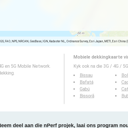
SGS, FAO, NPS, NRCAN, GeoBase, IGN, Kadaster NL, Ordnance Survey, Esri Japan, METI, Esri China 
Mobiele dekkingkaarte vi
 4G en 5G Mobile Network.
Kyk ook na die 3G / 4G / 5G
dekking.
Bissau
Bo
Bafatá
Ca
Gabú
Cat
Bissorã
Bu
eem deel aan die nPerf projek, laai ons program no