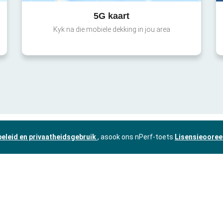
5G kaart
Kyk na die mobiele dekking in jou area
beleid en privaatheidsgebruik
, asook ons nPerf-toets
Lisensieooree