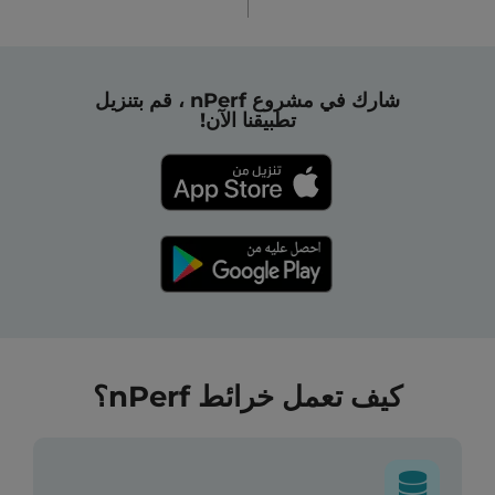
شارك في مشروع nPerf ، قم بتنزيل
تطبيقنا الآن!
كيف تعمل خرائط nPerf؟