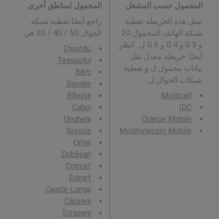
المحمول حسب المشغل
المحمول لمناطق أخرى
تمثل هذه الخريطة تغطية
راجع أيضًا تغطية شبكة
شبكة الهاتف المحمول 2G
الجوال 3G / 4G / 5G في
:
و 3 G و 4 G و 5 G ل . انظر
Chişinău
أيضًا: خريطة معدل نقل
Tiraspolul
بيانات محمول ل و تغطية
Bălţi
شبكات الجوال ل .
Bender
Rîbniţa
Moldcell
Cahul
IDC
Ungheni
Orange Mobile
Soroca
Moldtelecom Mobile
Orhei
Dubăsari
Comrat
Edineţ
Ceadîr-Lunga
Căuşeni
Straşeni