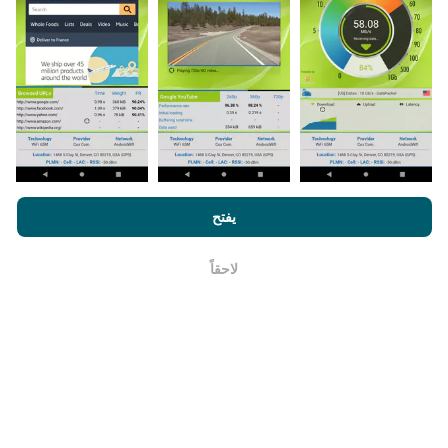
ما مدي موثوقيته ودقته ؟
من خلال تصفح nPerf.com ، فانك بذلك توافق علي
سياسة الاستخدام
تجرى الاختبارات على أجهزة المستخدمين. تعتمد دقة تحديد
الخصوصية وملفات تعريف الارتباط
بالإضافة
لإتفاقية ترخيص المستخدم
الموقع الجغرافي على جودة استقبال إشارة GPS في وقت
يفتح
لإختبار nPerf
الاختبار. بالنسبة إلى بيانات التغطية ، نحتفظ فقط بالاختبارات
ذات الموقع الجغرافي الأقصى
دقة 50 مترًا
. لسرعة التنزيل ،
لاحقاً
حسنا
يصل هذا الحد إلى 200 متر.
كيف يمكنني الحصول على البيانات الخام؟