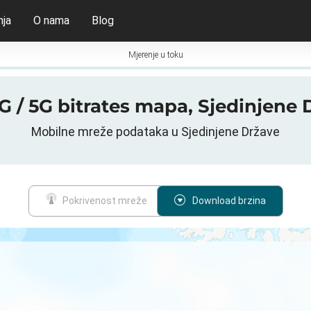
nja
O nama
Blog
Mjerenje u toku
4G / 5G bitrates mapa, Sjedinjene 
Mobilne mreže podataka u Sjedinjene Države
Pokrivenost mreže
Download brzina