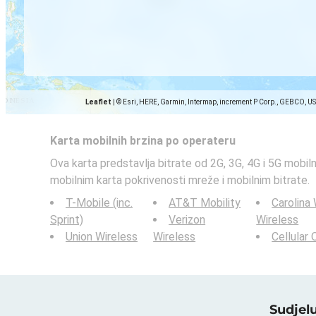
Leaflet
|
© Esri, HERE, Garmin, Intermap, increment P Corp., GEBCO, U
Karta mobilnih brzina po operateru
Ova karta predstavlja bitrate od 2G, 3G, 4G i 5G mobil
mobilnim karta pokrivenosti mreže i mobilnim bitrate.
T-Mobile (inc.
AT&T Mobility
Carolina
Sprint)
Verizon
Wireless
Union Wireless
Wireless
Cellular
Sudjel