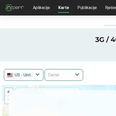
Aplikacije
Karte
Publikacije
Rješe
3G / 
US
- United States
+
−