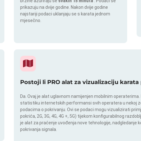
brzine ažuriraju se
svakih 15 minuta
. Podaci se
prikazuju na dvije godine. Nakon dvije godine
najstariji podaci uklanjaju se s karata jednom
mjesečno.
Postoji li PRO alat za vizualizaciju karat
Da. Ovaj je alat uglavnom namijenjen mobilnim operaterima. In
statistiku internetskih performansi svih operatera u nekoj zem
podacima o pokrivanju. Ovi se podaci mogu vizualizirati pri
pokrića, 2G, 3G, 4G, 4G +, 5G) tijekom konfigurabilnog razdob
je alat za praćenje uvođenja nove tehnologije, nadgledanje
pokrivanja signala.