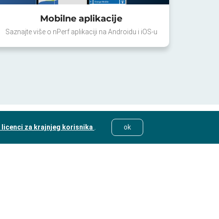
Mobilne aplikacije
Saznajte više o nPerf aplikaciji na Androidu i iOS-u
licenci za krajnjeg korisnika
.
ok