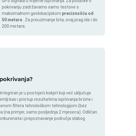
GPS signala u vrijeme ispitivanja. Za podatke o
pokrivanju zadržavamo samo testove s
maksimalnom geolokacijskom
preciznošću od
50 metara
. Za preuzimanje bita, ovaj prag ide i do
200 metara.
a pokrivanja?
tegriran je u postojeći kokpit koji već uključuje
lji kao i pristup rezultatima ispitivanja brzine i
mjenom filtera tehnološkom tehnologijom (bez
lja (na primjer, samo posljednja 2 mjeseca). Odličan
 konkurenata i prepoznavanje područja slabog