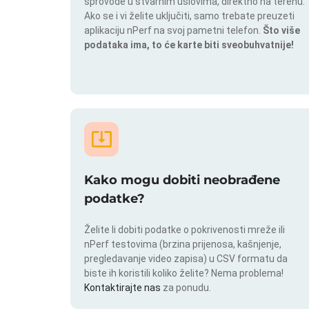
sprovode u stvarnim uslovima, direktno na terenu.
Ako se i vi želite uključiti, samo trebate preuzeti
aplikaciju nPerf na svoj pametni telefon.
Što više
podataka ima, to će karte biti sveobuhvatnije!
Kako mogu dobiti neobrađene
podatke?
Želite li dobiti podatke o pokrivenosti mreže ili
nPerf testovima (brzina prijenosa, kašnjenje,
pregledavanje video zapisa) u CSV formatu da
biste ih koristili koliko želite? Nema problema!
Kontaktirajte nas
za ponudu.