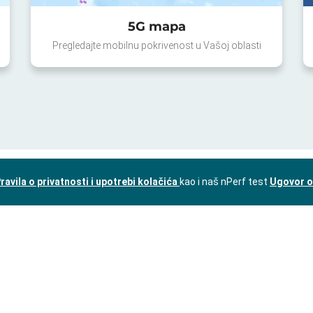
5G mapa
Pregledajte mobilnu pokrivenost u Vašoj oblasti
ravila o privatnosti i upotrebi kolačića
kao i naš nPerf test
Ugovor o 