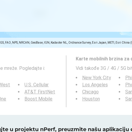
SGS, FAO, NPS, NRCAN, GeoBase, IGN, Kadaster NL, Ordnance Survey, Esri Japan, METI, Esri China 
Karte mobilnih brzina za
ne mreže. Pogledajte i:
Vidi takođe 3G / 4G / 5G bi
New York City
Phi
 West
U.S. Cellular
Los Angeles
Ph
AT&T FirstNet
Chicago
San
 One
Boost Mobile
Houston
Sa
ujte u projektu nPerf, preuzmite našu aplikaciju