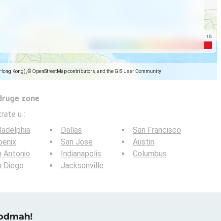
(Hong Kong), © OpenStreetMap contributors, and the GIS User Community
 druge zone
trate u
:
ladelphia
Dallas
San Francisco
oenix
San Jose
Austin
 Antonio
Indianapolis
Columbus
n Diego
Jacksonville
 odmah!