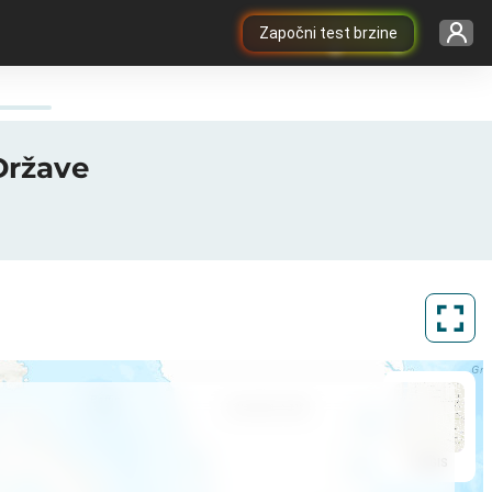
Započni test brzine
Države
ArcGIS