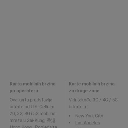
Karta mobilnih brzina
Karte mobilnih brzina
po operateru
za druge zone
Ova karta predstavlja
Vidi takođe 3G / 4G / 5G
bitrate od U.S. Cellular
bitrate u
:
2G, 3G, 4G i 5G mobilne
New York City
mreže u Sai-Kung, 香港
Los Angeles
Hong Kong . Pogledajte