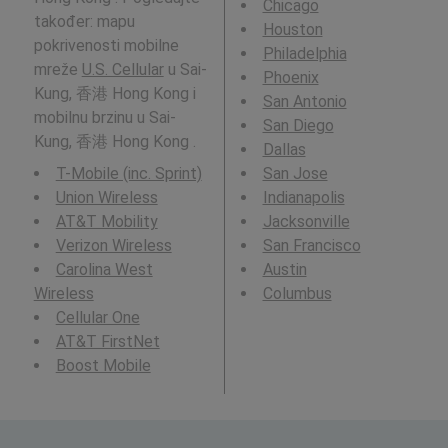
Chicago
također: mapu
Houston
pokrivenosti mobilne
Philadelphia
mreže
U.S. Cellular
u Sai-
Phoenix
Kung, 香港 Hong Kong i
San Antonio
mobilnu brzinu u Sai-
San Diego
Kung, 香港 Hong Kong .
Dallas
T-Mobile (inc. Sprint)
San Jose
Union Wireless
Indianapolis
AT&T Mobility
Jacksonville
Verizon Wireless
San Francisco
Carolina West
Austin
Wireless
Columbus
Cellular One
AT&T FirstNet
Boost Mobile