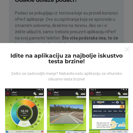
Podaci se prikupljaju iz testova koje su proveli korisnici
nPerf aplikacije. Ovo su ispitivanja koja se sprovode u
stvarnim uslovima, direktno na terenu. Ako se i vi
želite uključiti, samo trebate preuzeti aplikaciju nPerf
na svoj pametni telefon.
Što više podataka ima, to će
karte biti sveobuhvatnije!
Idite na aplikaciju za najbolje iskustvo
testa brzine!
Zašto se zadovoljiti manje? Nabavite našu aplikaciju za vrhunsko
iskustvo testa brzine!
Kako se prave ažuriranja?
Mape pokrivanja mreže automatski se ažuriraju od
strane robota svakih sat vremena. Karte brzine
ažuriraju se
svakih 15 minuta
. Podaci se prikazuju na
dvije godine. Nakon dvije godine najstariji podaci
uklanjaju se s karata jednom mjesečno.