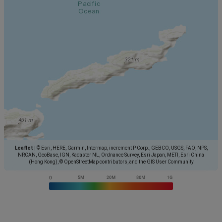
Leaflet
|
© Esri, HERE, Garmin, Intermap, increment P Corp., GEBCO, USGS, FAO, NPS,
NRCAN, GeoBase, IGN, Kadaster NL, Ordnance Survey, Esri Japan, METI, Esri China
(Hong Kong), © OpenStreetMap contributors, and the GIS User Community