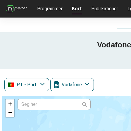
Programmer
Kort
Publikationer
L
Vodafone 
PT
- Portugal
Vodafone Mobile
+
−