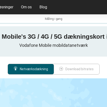
øsninger
Om os
Blog
Måling i gang
Mobile's 3G / 4G / 5G dækningskort 
Vodafone Mobile mobildatanetværk
Netværksdækning
Download bitrates