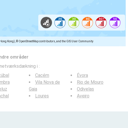
(Hong Kong), © OpenStreetMap contributors, and the GIS User Community
ndre områder
lnetværksdækning i
:
túbal
Cacém
Évora
imbra
Vila Nova de
Rio de Mouro
eluz
Gaia
Odivelas
chal
Loures
Aveiro