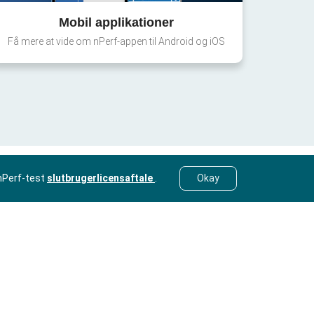
Mobil applikationer
Få mere at vide om nPerf-appen til Android og iOS
nPerf-test
slutbrugerlicensaftale
.
Okay