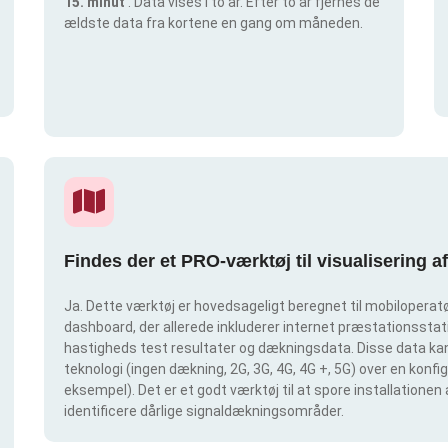
15. minut
. Data vises i to år. Efter to år fjernes de
ældste data fra kortene en gang om måneden.
Findes der et PRO-værktøj til visualisering 
Ja. Dette værktøj er hovedsageligt beregnet til mobiloperatør
dashboard, der allerede inkluderer internet præstationsstatis
hastigheds test resultater og dækningsdata. Disse data kan 
teknologi (ingen dækning, 2G, 3G, 4G, 4G +, 5G) over en konf
eksempel). Det er et godt værktøj til at spore installationen
identificere dårlige signaldækningsområder.