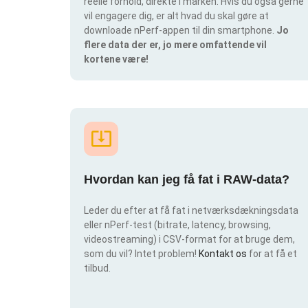
reelle forhold, direkte i marken. Hvis du også gerne
vil engagere dig, er alt hvad du skal gøre at
downloade nPerf-appen til din smartphone.
Jo
flere data der er, jo mere omfattende vil
kortene være!
Hvordan kan jeg få fat i RAW-data?
Leder du efter at få fat i netværksdækningsdata
eller nPerf-test (bitrate, latency, browsing,
videostreaming) i CSV-format for at bruge dem,
som du vil? Intet problem!
Kontakt os
for at få et
tilbud.