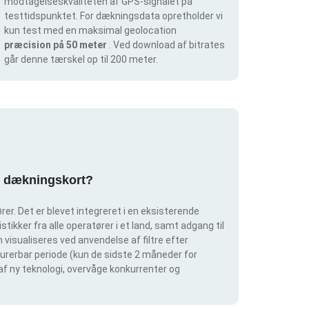
modtagelseskvaliteten af GPS-signalet på
testtidspunktet. For dækningsdata opretholder vi
kun test med en maksimal geolocation
præcision på 50 meter
. Ved download af bitrates
går denne tærskel op til 200 meter.
af dækningskort?
er. Det er blevet integreret i en eksisterende
tikker fra alle operatører i et land, samt adgang til
visualiseres ved anvendelse af filtre efter
igurerbar periode (kun de sidste 2 måneder for
 af ny teknologi, overvåge konkurrenter og