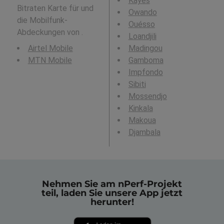
Kayes
Bitraten Karte für und
Owando
die Mobilfunk-
Ouésso
Abdeckungen von .
Loandjili
Airtel Mobile
Madingou
MTN Mobile
Gamboma
Impfondo
Sibiti
Mossendjo
Kinkala
Makoua
Djambala
Nehmen Sie am nPerf-Projekt
teil, laden Sie unsere App jetzt
herunter!