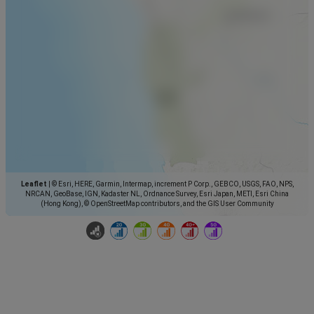
Leaflet
|
© Esri, HERE, Garmin, Intermap, increment P Corp., GEBCO, USGS, FAO, NPS,
NRCAN, GeoBase, IGN, Kadaster NL, Ordnance Survey, Esri Japan, METI, Esri China
(Hong Kong), © OpenStreetMap contributors, and the GIS User Community