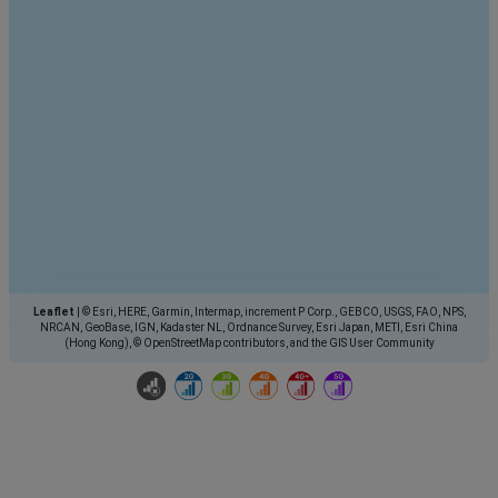
Leaflet
|
© Esri, HERE, Garmin, Intermap, increment P Corp., GEBCO, USGS, FAO, NPS,
NRCAN, GeoBase, IGN, Kadaster NL, Ordnance Survey, Esri Japan, METI, Esri China
(Hong Kong), © OpenStreetMap contributors, and the GIS User Community