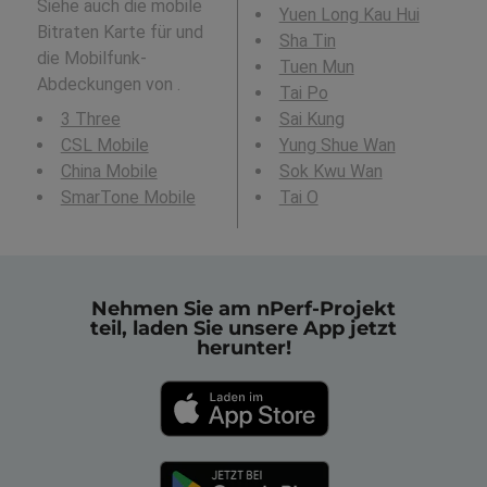
Siehe auch die mobile
Yuen Long Kau Hui
Bitraten Karte für und
Sha Tin
die Mobilfunk-
Tuen Mun
Abdeckungen von .
Tai Po
3 Three
Sai Kung
CSL Mobile
Yung Shue Wan
China Mobile
Sok Kwu Wan
SmarTone Mobile
Tai O
Nehmen Sie am nPerf-Projekt
teil, laden Sie unsere App jetzt
herunter!