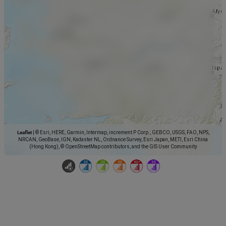
Leaflet
|
© Esri, HERE, Garmin, Intermap, increment P Corp., GEBCO, USGS, FAO, NPS,
NRCAN, GeoBase, IGN, Kadaster NL, Ordnance Survey, Esri Japan, METI, Esri China
(Hong Kong), © OpenStreetMap contributors, and the GIS User Community