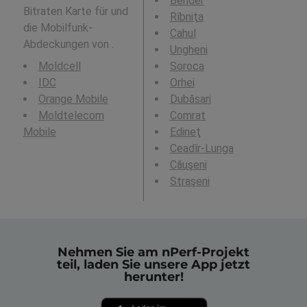
Bender
Bitraten Karte für und
Rîbniţa
die Mobilfunk-
Cahul
Abdeckungen von .
Ungheni
Moldcell
Soroca
IDC
Orhei
Orange Mobile
Dubăsari
Moldtelecom
Comrat
Mobile
Edineţ
Ceadîr-Lunga
Căuşeni
Straşeni
Nehmen Sie am nPerf-Projekt
teil, laden Sie unsere App jetzt
herunter!