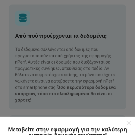
Από πού προέρχονται τα δεδομένα;
Τα δεδομένα συλλέγονται από δοκιμές που
πραγματοποιούνται από χρήστες της εφαρμογής
nPerf. Αυτές είναι οι δοκιμές που διεξάγονται σε
πραγματικές συνθήκες, απευθείας στο πεδίο. Αν
θέλετε να συμμετάσχετε επίσης, το μόνο που έχετε
να κάνετε είναι να κατεβάσετε την εφαρμογή nPerf
στο smartphone σας.
Όσο περισσότερα δεδομένα
υπάρχουν, τόσο πιο ολοκληρωμένοι θα είναι οι
χάρτες!
Μεταβείτε στην εφαρμογή για την καλύτερη