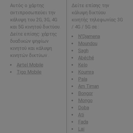
Αυτός ο χάρτης
Δείτε επίσης την
αντιπροσωπεύει την
κάλυψη δικτύου
κάλυψη του 2G, 3G, 4G
κινητής τηλεφωνίας 3G
και 5G κινητού δικτύου.
/ 4G / 5G σε
:
Δείτε επίσης: χάρτης
N'Djamena
δυαδικών ψηφίων
Moundou
κινητού και κάλυψη
Sagh
κινητών δικτύων .
Abéché
Airtel Mobile
Kelo
Tigo Mobile
Koumra
Pala
Am Timan
Bongor
Mongo
Doba
Ati
Fada
Laï