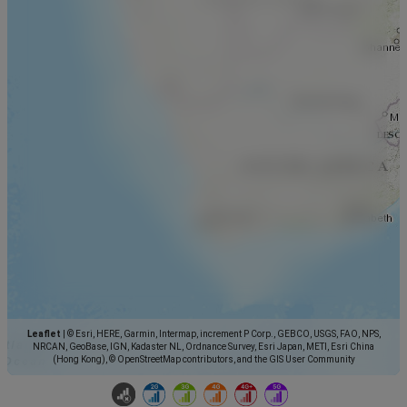
Leaflet
|
© Esri, HERE, Garmin, Intermap, increment P Corp., GEBCO, USGS, FAO, NPS,
NRCAN, GeoBase, IGN, Kadaster NL, Ordnance Survey, Esri Japan, METI, Esri China
(Hong Kong), © OpenStreetMap contributors, and the GIS User Community