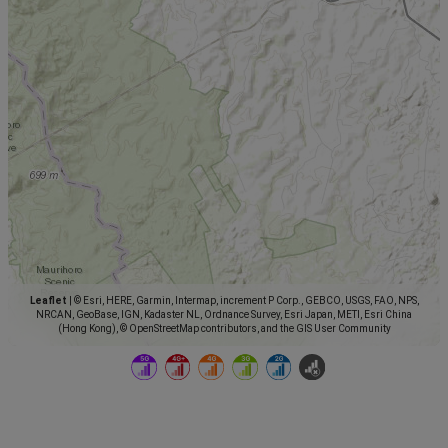
Leaflet
|
© Esri, HERE, Garmin, Intermap, increment P Corp., GEBCO, USGS, FAO, NPS,
NRCAN, GeoBase, IGN, Kadaster NL, Ordnance Survey, Esri Japan, METI, Esri China
(Hong Kong), © OpenStreetMap contributors, and the GIS User Community