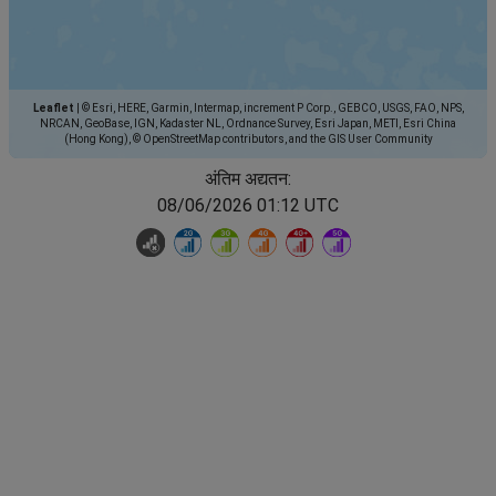
Leaflet
|
© Esri, HERE, Garmin, Intermap, increment P Corp., GEBCO, USGS, FAO, NPS,
NRCAN, GeoBase, IGN, Kadaster NL, Ordnance Survey, Esri Japan, METI, Esri China
(Hong Kong), © OpenStreetMap contributors, and the GIS User Community
अंतिम अद्यतन:
08/06/2026 01:12 UTC