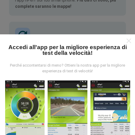
complete saranno le mappe!
Accedi all'app per la migliore esperienza di
test della velocità!
Come vengono fatti gli aggiornamenti?
Perché accontentarsi di meno? Ottieni la nostra app per la migliore
Le mappe di copertura della rete vengono aggiornate
esperienza di test di velocità!
automaticamente da un bot ogni ora. Le mappe della
velocità sono
aggiornate ogni 15 minuti
. I dati
vengono visualizzati per due anni. Dopo due anni, i dati
più vecchi vengono rimossi dalle mappe una volta al
mese.