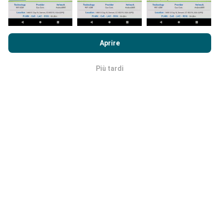
Quanto è affidabile e preciso?
Navigando su nPerf.com, accetti le nostre
norme sull'utilizzo
I test sono condotti sui dispositivi degli utenti. La
dei cookie e sulla privacy
così come il nostro test nPerf
Aprire
precisione della geolocalizzazione dipende dalla
Accordo di licenza con l'utente finale
.
qualità di ricezione del segnale GPS al momento del
test. Per i dati di copertura, conserviamo solo i test
Più tardi
OK
con una precisione massima
di 50 metri
geolocalizzazione. Per le velocità di download, questa
soglia arriva fino a 200 metri.
Come posso ottenere i dati grezzi?
Stai cercando di ottenere i dati di copertura della rete
o i test nPerf (velocità, latenza, navigazione,
streaming video) in formato CSV per utilizzarli come