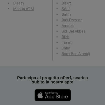
Djezzy
Biskra
Mobilis ATM
Sétif
Batna
Bab Ezzouar
Annaba
Sidi Bel Abbès
Blida
Tiaret
Chlef
Bordj Bou Arreridj
Partecipa al progetto nPerf, scarica
subito la nostra app!