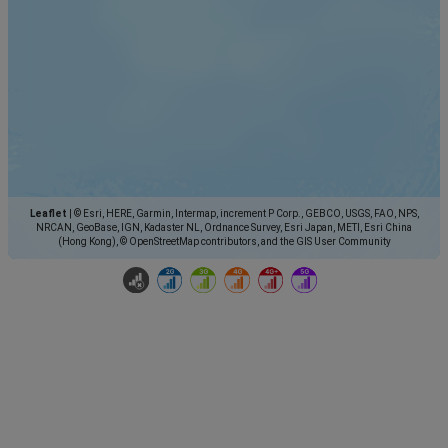
Leaflet
|
© Esri, HERE, Garmin, Intermap, increment P Corp., GEBCO, USGS, FAO, NPS,
NRCAN, GeoBase, IGN, Kadaster NL, Ordnance Survey, Esri Japan, METI, Esri China
(Hong Kong), © OpenStreetMap contributors, and the GIS User Community