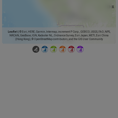
Leaflet
|
© Esri, HERE, Garmin, Intermap, increment P Corp., GEBCO, USGS, FAO, NPS,
NRCAN, GeoBase, IGN, Kadaster NL, Ordnance Survey, Esri Japan, METI, Esri China
(Hong Kong), © OpenStreetMap contributors, and the GIS User Community