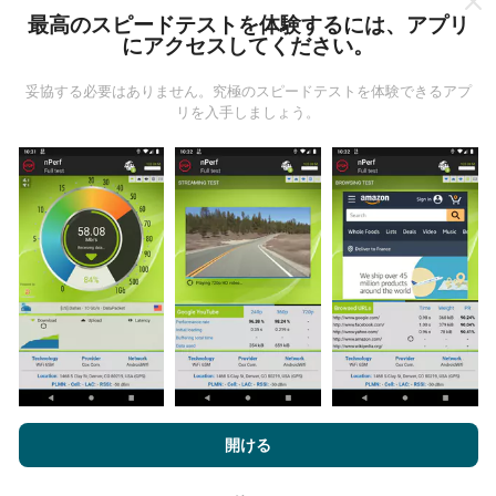
最高のスピードテストを体験するには、アプリ
にアクセスしてください。
更新はどのように行われますか？
妥協する必要はありません。究極のスピードテストを体験できるアプ
リを入手しましょう。
ネットワークカバレッジマップは、ボットによって1時
間ごとに自動的に更新されます。速度マップは
15分ご
とに更新
ます。データは2年間表示されます。 2年後、
最も古いデータが月に一度マップから削除されます。
信頼性と正確さはどのくらいですか?
テストはユーザーのデバイスで実施されます。位置情
nPerf.comを閲覧することにより、お客様は
プライバシーおよびク
報の精度は、テスト時のGPS信号の受信品質に依存し
ッキーの使用ポリシー
およびnPerfテスト
エンドユーザーライセン
開ける
ます。カバレッジデータについては、最大ジオロケー
ス契約
同意します。
ション
精度50メートル
テストのみを保持します。ダウ