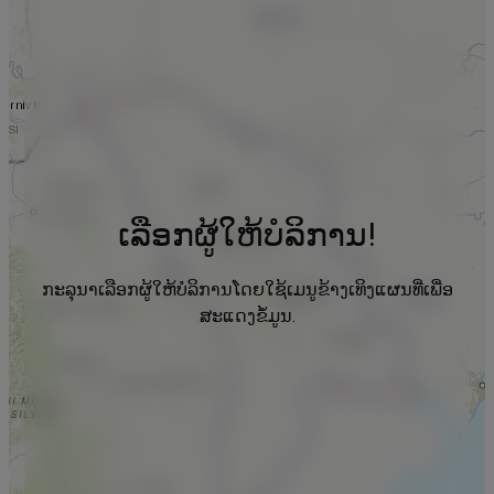
ເລືອກຜູ້ໃຫ້ບໍລິການ!
ກະລຸນາເລືອກຜູ້ໃຫ້ບໍລິການໂດຍໃຊ້ເມນູຂ້າງເທິງແຜນທີ່ເພື່ອ
ສະແດງຂໍ້ມູນ.