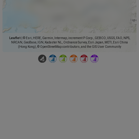
Leaflet
|
© Esri, HERE, Garmin, Intermap, increment P Corp., GEBCO, USGS, FAO, NPS,
NRCAN, GeoBase, IGN, Kadaster NL, Ordnance Survey, Esri Japan, METI, Esri China
(Hong Kong), © OpenStreetMap contributors, and the GIS User Community