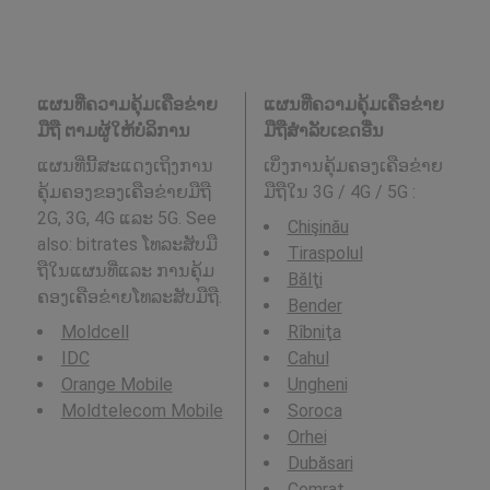
ແຜນທີ່ຄວາມຄຸ້ມເຄືອຂ່າຍ
ແຜນທີ່ຄວາມຄຸ້ມເຄືອຂ່າຍ
ມືຖື ຕາມຜູ້ໃຫ້ບໍລິການ
ມືຖືສໍາລັບເຂດອື່ນ
ແຜນທີ່ນີ້ສະແດງເຖິງການ
ເບິ່ງການຄຸ້ມຄອງເຄືອຂ່າຍ
ຄຸ້ມຄອງຂອງເຄືອຂ່າຍມືຖື
ມືຖືໃນ 3G / 4G / 5G
:
2G, 3G, 4G ແລະ 5G. See
Chişinău
also: bitrates ໂທລະສັບມື
Tiraspolul
ຖືໃນແຜນທີ່ແລະ ການຄຸ້ມ
Bălţi
ຄອງເຄືອຂ່າຍໂທລະສັບມືຖື.
Bender
Moldcell
Rîbniţa
IDC
Cahul
Orange Mobile
Ungheni
Moldtelecom Mobile
Soroca
Orhei
Dubăsari
Comrat