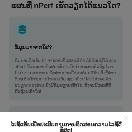
ແຜນທີ່ nPerf ເຮັດວຽກໄດ້ແນວໃດ?
ຂໍ້ມູນມາຈາກໃສ?
ຂໍ້ມູນຈະຖືກເກັບ ກຳ ຈາກການທົດສອບທີ່ ດຳ ເນີນໂດຍຜູ້ໃຊ້ app
nPerf. ນີ້ແມ່ນການທົດສອບທີ່ ດຳ ເນີນໃນສະພາບຕົວຈິງ, ໂດຍ
ກົງໃນພາກສະ ໜາມ. ຖ້າທ່ານຢາກມີສ່ວນຮ່ວມຄືກັນ, ສິ່ງທີ່ທ່ານ
ຕ້ອງເຮັດຄືການດາວໂຫລດແອັບ app nPerf ລົງໃນໂທລະສັບ
ສະຫຼາດຂອງທ່ານ.
ຍິ່ງມີຂໍ້ມູນຫຼາຍເທົ່າໃດ, ຍິ່ງຈະມີແຜນທີ່ທີ່
ຄົບຖ້ວນເທົ່າໃດ!
ໄປທີ່ແອັບເພື່ອປະສົບການການທົດສອບຄວາມໄວທີ່ດີ
ທີ່ສຸດ!