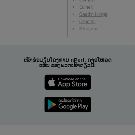
Edineţ
Ceadîr-Lunga
Căuşeni
Straşeni
ເຂົ້າຮ່ວມໃນໂຄງການ nPerf, ດາວໂຫລດ
ແອັບ ຂອງພວກເຮົາດຽວນີ້!