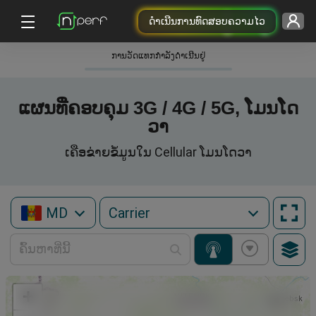
ດຳເນີນການທົດສອບຄວາມໄວ
ການວັດແທກກໍາລັງດໍາເນີນຢູ່
ແຜນທີ່ຄອບຄຸມ 3G / 4G / 5G, ໂມນໂດ
ວາ
ເຄືອຂ່າຍຂໍ້ມູນໃນ Cellular ໂມນໂດວາ
MD
+