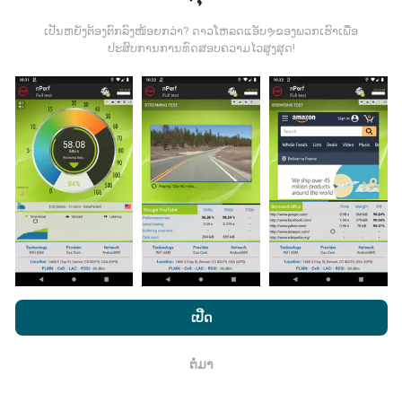
ມີການປັບປຸງແນວໃດ?
ເປັນຫຍັງຕ້ອງຕົກລົງໜ້ອຍກວ່າ? ດາວໂຫລດແອັບຯຂອງພວກເຮົາເພື່ອ
ປະສົບການການທົດສອບຄວາມໄວສູງສຸດ!
ແຜນທີ່ການຄຸ້ມຄອງເຄືອຂ່າຍຖືກອັບເດດໂດຍອັດຕະໂນມັດໂດຍ
bot ທຸກໆຊົ່ວໂມງ. ແຜນທີ່ຄວາມໄວແມ່ນ
ຖືກປັບປຸງທຸກໆ 15 ນາທີ
. ຂໍ້ມູນຖືກສະແດງເປັນເວລາສອງປີ. ຫຼັງຈາກສອງປີ, ຂໍ້ມູນເກົ່າແກ່
ທີ່ສຸດກໍ່ຖືກລຶບອອກຈາກແຜນທີ່ ໜຶ່ງ ຄັ້ງຕໍ່ເດືອນ.
ມັນມີຄວາມ ໜ້າ ເຊື່ອຖືແລະຖືກຕ້ອງແນວໃດ?
ການທົດສອບແມ່ນ ດຳ ເນີນຢູ່ໃນອຸປະກອນຂອງຜູ້ໃຊ້. ຄວາມ
ໂດຍການເຂົ້າເບິ່ງເວັບໄຊທ໌ nPerf.com, ທ່ານຍິນຍອມໃຫ້ພວກເຮົາ
ແນ່ນອນດ້ານພູມສາດແມ່ນຂື້ນກັບຄຸນນະພາບການຮັບຂອງ
ນະໂຍບາຍຄວາມເປັນສ່ວນຕົວແລະການໃຊ້ຄຸກກີ
ພ້ອມທັງການທົດສອບ
ເປີດ
ສັນຍານ GPS ໃນເວລາທີ່ທົດສອບ. ສຳ ລັບຂໍ້ມູນການຄຸ້ມຄອງ,
nPerf ຂອງພວກເຮົາ
ສັນຍາອະນຸຍາດຜູ້ໃຊ້ສຸດທ້າຍ
.
ພວກເຮົາພຽງແຕ່ເກັບຮັກສາການສອບເສັງທີ່ມີຄວາມລະອຽດ
ຕໍ່ມາ
ສູງສຸດຂອງພູມສັນຖານ
ຄວາມແມ່ນ ຍຳ 50 ແມັດ
. ສຳ ລັບ
ຕົກ​ລົງ
ອັດຕາການດາວໂຫລດ, ລະດັບຄວາມໄວນີ້ສູງເຖິງ 200 ແມັດ.