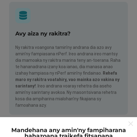
Avy aiza ny rakitra?
Ny rakitra voangona tamin'ny andrana dia azo avy
amin'ny fampiasana nPerf. Ireo andrana ireo mantsy
dia mamoaka ny rakitra marina teny an-toerana. Raha
te hananadrana izany koa ianao, dia manasa anao
izahay hampiasa ny nPerf amin'ny findainao.
Rehefa
maro ny rakitra voatahiry, vao mainka azo vakina ny
sarintany!
. Ireo andrana voaray rehetra dia aseho
amin'ny sarintany avokoa. Ny masontsivana rehetra
kosa dia ampiharina mialohan'ny fikajiana sy
famoahana azy.
Mandehana any amin'ny fampiharana
hahazoana traikefa fitsapana