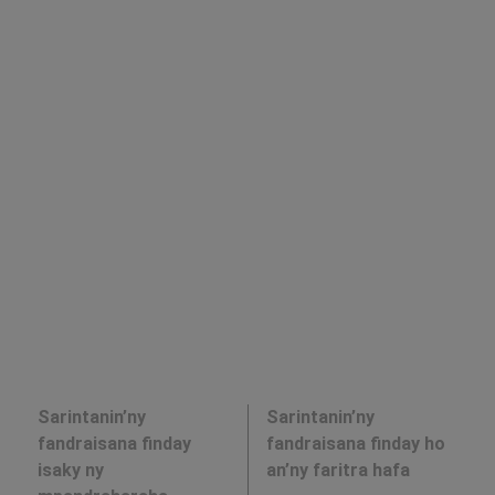
Sarintanin’ny
Sarintanin’ny
fandraisana finday
fandraisana finday ho
isaky ny
an’ny faritra hafa