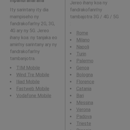
mpandraharaha
Jereo ihany koa ny
Ity sarintany ity dia
fandrakofann'ny
mampiseho ny
tambajotra 3G / 4G / 5G
fandrakofan'ny 2G, 3G,
:
4G ary ny 5G. Jereo
Rome
ihany koa: ny tanjaka eo
Milano
amin'ny sarintany ary ny
Napoli
fandrakofan'ny
Turin
tambanjotra.
Palermo
TIM Mobile
Genoa
Wind Tre Mobile
Bologna
Iliad Mobile
Florence
Fastweb Mobile
Catania
Vodafone Mobile
Bari
Messina
Verona
Padova
Trieste