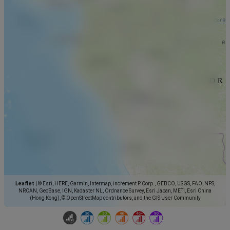
Leaflet
|
© Esri, HERE, Garmin, Intermap, increment P Corp., GEBCO, USGS, FAO, NPS,
NRCAN, GeoBase, IGN, Kadaster NL, Ordnance Survey, Esri Japan, METI, Esri China
(Hong Kong), © OpenStreetMap contributors, and the GIS User Community