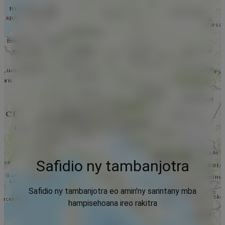
Safidio ny tambanjotra
Safidio ny tambanjotra eo amin'ny sarintany mba
hampisehoana ireo rakitra