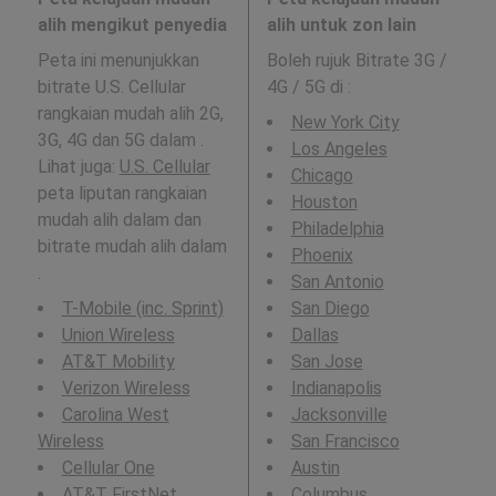
alih mengikut penyedia
alih untuk zon lain
Peta ini menunjukkan
Boleh rujuk Bitrate 3G /
bitrate U.S. Cellular
4G / 5G di
:
rangkaian mudah alih 2G,
New York City
3G, 4G dan 5G dalam .
Los Angeles
Lihat juga:
U.S. Cellular
Chicago
peta liputan rangkaian
Houston
mudah alih dalam dan
Philadelphia
bitrate mudah alih dalam
Phoenix
.
San Antonio
T-Mobile (inc. Sprint)
San Diego
Union Wireless
Dallas
AT&T Mobility
San Jose
Verizon Wireless
Indianapolis
Carolina West
Jacksonville
Wireless
San Francisco
Cellular One
Austin
AT&T FirstNet
Columbus