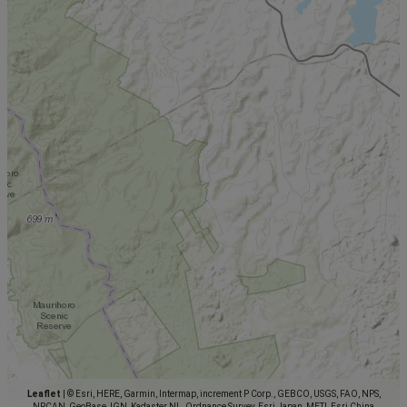
Leaflet
|
© Esri, HERE, Garmin, Intermap, increment P Corp., GEBCO, USGS, FAO, NPS,
NRCAN, GeoBase, IGN, Kadaster NL, Ordnance Survey, Esri Japan, METI, Esri China