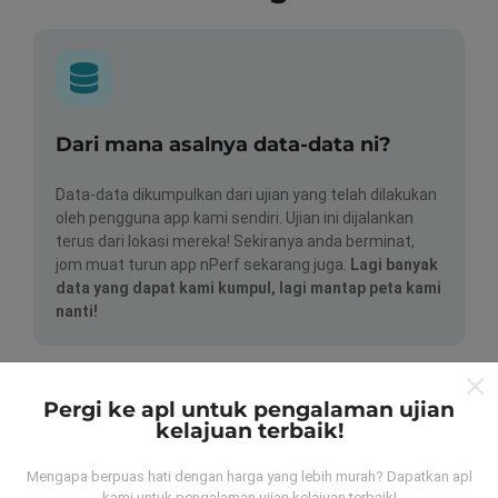
Dari mana asalnya data-data ni?
Data-data dikumpulkan dari ujian yang telah dilakukan
oleh pengguna app kami sendiri. Ujian ini dijalankan
terus dari lokasi mereka! Sekiranya anda berminat,
jom muat turun app nPerf sekarang juga.
Lagi banyak
data yang dapat kami kumpul, lagi mantap peta kami
nanti!
Pergi ke apl untuk pengalaman ujian
kelajuan terbaik!
Mengapa berpuas hati dengan harga yang lebih murah? Dapatkan apl
Bagaimana kami update?
kami untuk pengalaman ujian kelajuan terbaik!