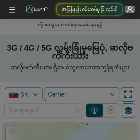
အမြန်နှုန်း စမ်းသပ်မှု ပြုလုပ်ပါ
တိုင်းတာမှု ဆက်လက်လုပ်ဆောင်နေသည်
3G / 4G / 5G လွှမ်းခြုံမှုမြေပုံ, ဆလိုဗ
က်ကီးယား
ဆလိုဗက်ကီးယား ရှိဆယ်လူလာဒေတာကွန်ရက်များ
SK
+