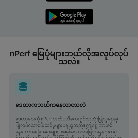
nPerf မြေပုံများဘယ်လိုအလုပ်လုပ်
သလဲ။
ဒေတာကဘယ်ကနေလာတာလဲ
ဒေတာများကို nPerf အက်ပလီကေးရှင်းအသုံးပြုသူများမှ
ပြုလုပ်သောစမ်းသပ်မှုများမှရယူသည်။ ဤရွေ့ကားစစ်
မှန်သောအခြေအနေများ, စစ်မှန်သောအခြေအနေများတွင်