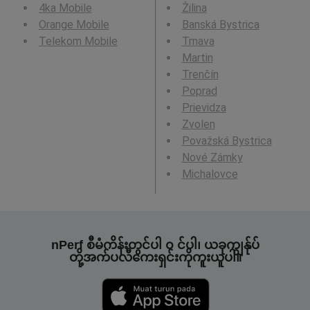
4ka Mobile
Žilina
Orange Mobile
Banská Bystrica
Telekom Mobile
Trnava
Martin
Trenčín
Poprad
Prievidza
Zvolen
Považská Bystrica
Nové Zámky
Michalovce
nPerf စီမံကိန်းတွင်ပါ ၀ င်ပါ၊ ယခုကျွန်ုပ်
တို့အက်ပလီကေးရှင်းကိုကူးယူပါ။