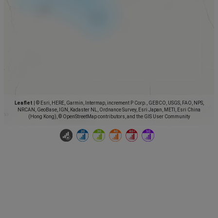
Leaflet
|
© Esri, HERE, Garmin, Intermap, increment P Corp., GEBCO, USGS, FAO, NPS,
NRCAN, GeoBase, IGN, Kadaster NL, Ordnance Survey, Esri Japan, METI, Esri China
(Hong Kong), © OpenStreetMap contributors, and the GIS User Community