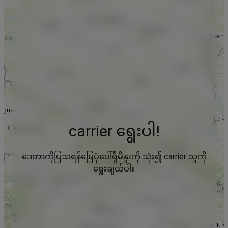
carrier ရွေးပါ!
ဒေတာကိုပြသရန်မြေပုံပေါ်ရှိမီနူးကို သုံး၍ carrier သူကို
ရွေးချယ်ပါ။