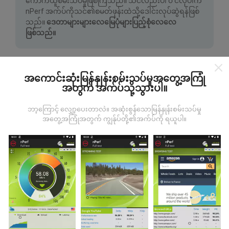
ကောက်ယူစမ်းသပ်မှုဖြစ်ကြသည်။ သင်လည်းပါ ၀ င်လိုပါက
nPerf အက်ပ်ကိုသင်၏စမတ်ဖုန်းထဲသို့ဒေါင်းလုပ်ဆွဲရန်ဖြစ်
သည်။
ဒေတာများများလေမြေပုံများပြည့်စုံလေလေ
ဖြစ်သည်။
အကောင်းဆုံးမြန်နှုန်းစမ်းသပ်မှုအတွေ့အကြုံ
အတွက် အက်ပ်သို့သွားပါ။
ဘာ့ကြောင့် လျှော့ပေးတာလဲ။ အဆုံးစွန်သောမြန်နှုန်းစမ်းသပ်မှု
မွမ်းမံမှုများကိုဘယ်လိုလုပ်ထားသလဲ။
အတွေ့အကြုံအတွက် ကျွန်ုပ်တို့၏အက်ပ်ကို ရယူပါ။
ကွန်ယက်လွှမ်းခြုံမြေပုံသည်နာရီတိုင်း bot မှ
အလိုအလျောက် update လုပ်သည်။ အမြန်မြေပုံများကို
၁၅
မိနစ်တိုင်းတွင် update လုပ်သည်။
ဒေတာကိုနှစ်နှစ်ပြသ
နေသည်။ ၂ နှစ်အကြာတွင်သက်တမ်းအရင့်ဆုံး
အချက်အလက်များကိုမြေပုံများမှတစ်လတစ်ကြိမ်
ဖယ်ရှားသည်။