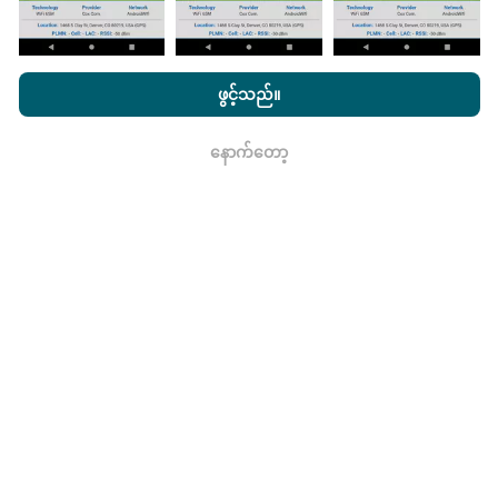
nPerf.com ကိုကြည့်ခြင်းအားဖြင့်ကျွန်ုပ်တို့၏
သီးသန့် နှင့် Cookies
ဘယ်လောက်ယုံကြည်စိတ်ချရပြီးတိကျသလဲ။
အသုံးပြုမှုမူဝါဒ နှင့်ကျွန်ုပ်တို့၏ nPerf စမ်းသပ်မှု
us
သုံးစွဲသူလိုင်စင်
ဖွင့်သည်။
သဘောတူညီချက်
။
စမ်းသပ်မှုများကိုအသုံးပြုသူများ၏ထုတ်ကုန်များပေါ်တွင်
နောက်တော့
ပြုလုပ်သည်။ Geolocation တိကျမှုသည်စမ်းသပ်မှုပြုလုပ်
ရလား
ချိန်တွင် GPS signal ၏လက်ခံမှုအရည်အသွေးပေါ်တွင်
မူတည်သည်။ လွှမ်းခြုံအချက်အလက်များအတွက်ကျွန်ုပ်
တို့သည်အများဆုံး geolocation
၅၀ မီတာတိကျမှုဖြင့်
စမ်းသပ်မှုများကိုသာဆက်လက်ထိန်းသိမ်းသည်။
download
bitrates များအတွက်, ဒီတံခါးခုံကို 200 မီတာအထိတက်။
ဒေတာကုန်ကြမ်းများကိုမည်သို့ရယူရမည်နည်း။
CSV ပုံစံဖြင့်ကွန်ယက်လွှမ်းခြုံမှုဒေတာသို့မဟုတ် nPerf