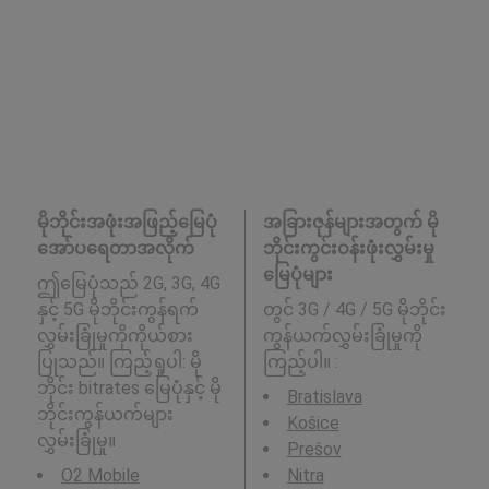
မိုဘိုင်းအဖုံးအဖြည့်မြေပုံ
အခြားဇုန်များအတွက် မို
အော်ပရေတာအလိုက်
ဘိုင်းကွင်းဝန်းဖုံးလွှမ်းမှု
မြေပုံများ
ဤမြေပုံသည် 2G, 3G, 4G
နှင့် 5G မိုဘိုင်းကွန်ရက်
တွင် 3G / 4G / 5G မိုဘိုင်း
လွှမ်းခြုံမှုကိုကိုယ်စား
ကွန်ယက်လွှမ်းခြုံမှုကို
ပြုသည်။ ကြည့်ရှုပါ: မို
ကြည့်ပါ။ :
ဘိုင်း bitrates မြေပုံနှင့် မို
Bratislava
ဘိုင်းကွန်ယက်များ
Košice
လွှမ်းခြုံမှု။
Prešov
O2 Mobile
Nitra