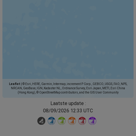
Leaflet
|
© Esri, HERE, Garmin, Intermap, increment P Corp., GEBCO, USGS, FAO, NPS,
NRCAN, GeoBase, IGN, Kadaster NL, Ordnance Survey, Esri Japan, METI, Esri China
(Hong Kong), © OpenStreetMap contributors, and the GIS User Community
Laatste update :
08/09/2026 12:33 UTC