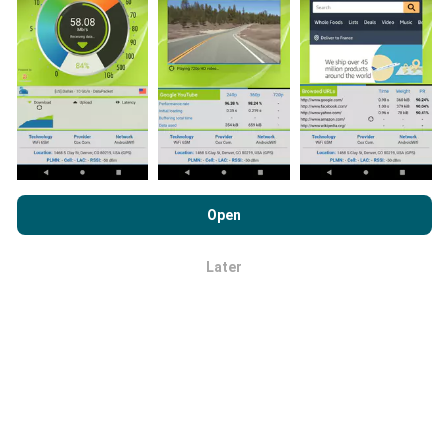
Hoe betrouwbaar en nauwkeurig is
het?
Door nPerf.com te bekijken, stemt u in met ons
privacy- en
cookiesgebruiksbeleid
en met onze nPerf-test
Open
Tests worden uitgevoerd op apparaten van
Licentieovereenkomst voor eindgebruikers
.
gebruikers. De nauwkeurigheid van de geolocatie
Later
hangt af van de ontvangstkwaliteit van het GPS-
OK
signaal op het moment van de test. Voor
dekkingsgegevens bewaren we alleen tests met een
maximale geolocatie
precisie van 50 meter
. Voor
download-bitrates gaat deze drempel tot 200 meter.