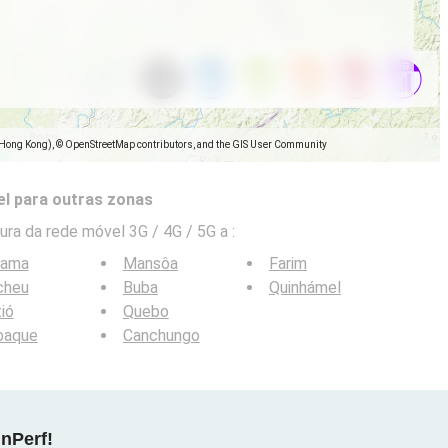
(Hong Kong), © OpenStreetMap contributors, and the GIS User Community
l para outras zonas
ra da rede móvel 3G / 4G / 5G a
:
lama
Mansôa
Farim
cheu
Buba
Quinhámel
ió
Quebo
baque
Canchungo
nPerf!