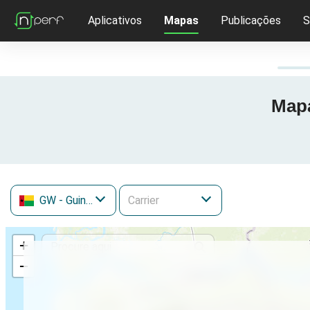
Aplicativos
Mapas
Publicações
S
Mapa
GW
- Guiné-Bissau
+
−