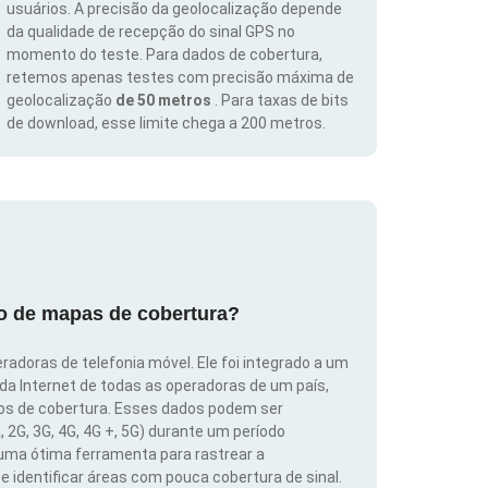
usuários. A precisão da geolocalização depende
da qualidade de recepção do sinal GPS no
momento do teste. Para dados de cobertura,
retemos apenas testes com precisão máxima de
geolocalização
de 50 metros
. Para taxas de bits
de download, esse limite chega a 200 metros.
ão de mapas de cobertura?
radoras de telefonia móvel. Ele foi integrado a um
 da Internet de todas as operadoras de um país,
dos de cobertura. Esses dados podem ser
, 2G, 3G, 4G, 4G +, 5G) durante um período
 uma ótima ferramenta para rastrear a
 identificar áreas com pouca cobertura de sinal.