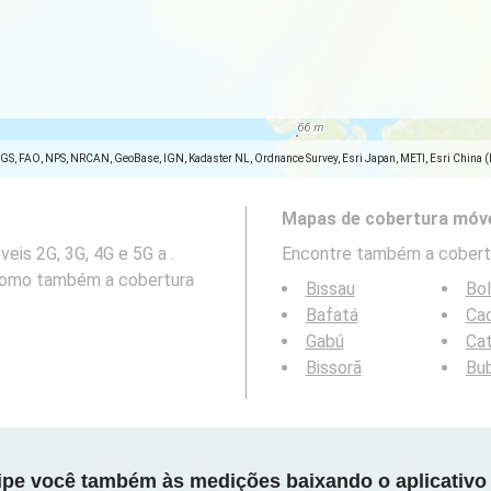
SGS, FAO, NPS, NRCAN, GeoBase, IGN, Kadaster NL, Ordnance Survey, Esri Japan, METI, Esri China 
Mapas de cobertura móve
is 2G, 3G, 4G e 5G a .
Encontre também a cobertu
 como também a cobertura
Bissau
Bo
Bafatá
Ca
Gabú
Cat
Bissorã
Bu
cipe você também às medições baixando o aplicativo 