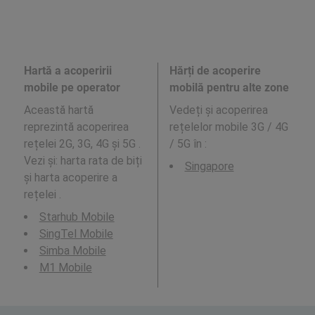
Hartă a acoperirii
Hărți de acoperire
mobile pe operator
mobilă pentru alte zone
Această hartă
Vedeți și acoperirea
reprezintă acoperirea
rețelelor mobile 3G / 4G
rețelei 2G, 3G, 4G și 5G .
/ 5G în
:
Vezi și: harta rata de biți
Singapore
și harta acoperire a
rețelei .
Starhub Mobile
SingTel Mobile
Simba Mobile
M1 Mobile