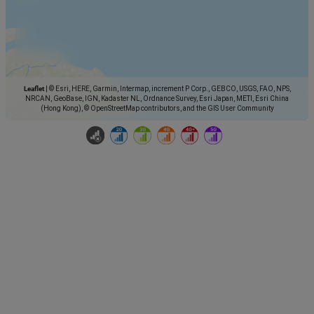
Leaflet
|
© Esri, HERE, Garmin, Intermap, increment P Corp., GEBCO, USGS, FAO, NPS,
NRCAN, GeoBase, IGN, Kadaster NL, Ordnance Survey, Esri Japan, METI, Esri China
(Hong Kong), © OpenStreetMap contributors, and the GIS User Community