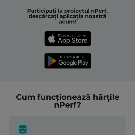
Participați la proiectul nPerf,
descărcați aplicația noastră
acum!
Cum funcționează hărțile
nPerf?