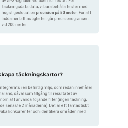
av GPS-signalen vid tiden för testet. För
täckningsdata data, vi bara behålla tester med
högst geolocation
precision på 50 meter
. För att
ladda ner bithastigheter, går precisionsgränsen
vid 200 meter.
 skapa täckningskartor?
ntegrerats i en befintlig miljö, som redan innehåller
 land, såväl som tillgång till resultatet av
om att använda följande filter (ingen täckning,
ra de senaste 2 månaderna). Det är ett fantastiskt
rvaka konkurrenter och identifiera områden med