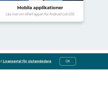
Mobila applikationer
Läs mer om nPerf-appen för Android och iOS
st
Licensavtal för slutanvändare
.
OK