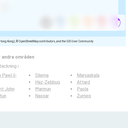
(Hong Kong), © OpenStreetMap contributors, and the GIS User Community
r andra områden
täckning i
:
 Pawl il-
Sliema
Marsaskala
Haz-Zebbug
Attard
nt John
Ħamrun
Paola
tun
Naxxar
Żurrieq