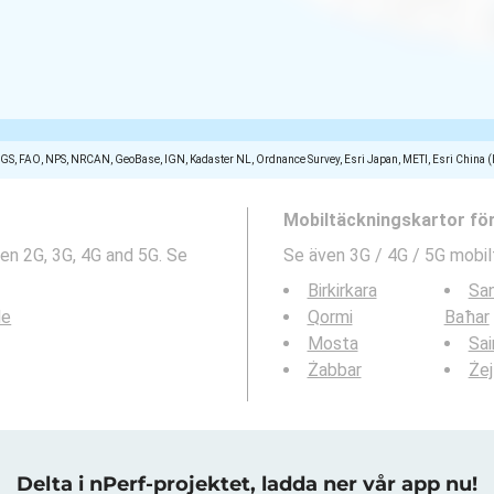
SGS, FAO, NPS, NRCAN, GeoBase, IGN, Kadaster NL, Ordnance Survey, Esri Japan, METI, Esri China 
Mobiltäckningskartor fö
en 2G, 3G, 4G and 5G. Se
Se även 3G / 4G / 5G mobil
Birkirkara
San
le
Qormi
Baħar
Mosta
Sai
Żabbar
Żej
Delta i nPerf-projektet, ladda ner vår app nu!