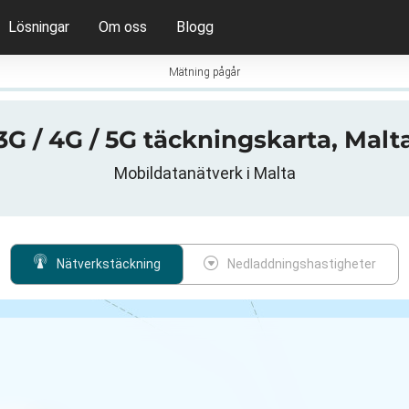
Lösningar
Om oss
Blogg
Mätning pågår
3G / 4G / 5G täckningskarta, Malt
Mobildatanätverk i Malta
Nätverkstäckning
Nedladdningshastigheter