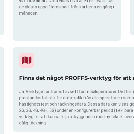
var 15:e minut
. Data visas i två år. Efter två år tas
de äldsta uppgifterna bort från kartorna en gång i
månaden.
Finns det något PROFFS-verktyg för att
Ja. Verktyget är främst avsett för mobiloperatörer. Det har i
prestandastatistik för datatrafik från alla operatörer i samma
hastighetstest och täckningsdata. Dessa data kan visas gen
2G, 3G, 4G, 4G+, 5G) under en konfigurerbar period (t.ex. ba
verktyg för att kunna följa utbyggnaden med ny teknik, öve
dålig täckning.