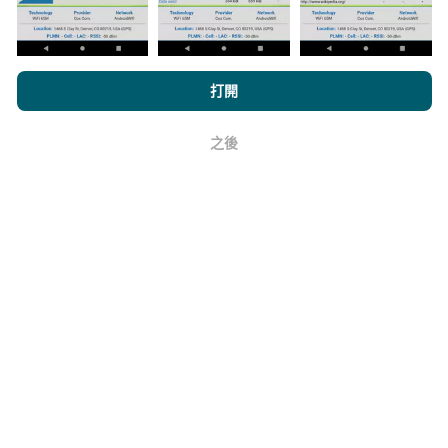
它的可靠性和準確性如何？
瀏覽nPerf.com，即表示您同意我們的
隱私和Cookies使用政策
以及
打開
測試在用戶的設備上進行。地理位置精度取決於測試時
我們的nPerf測試
最終用戶許可協議
。
GPS信號的接收質量。對於覆蓋率數據，我們僅保留最
大地理位置
精度為50米
。對於下載比特率，此閾值上限
之後
好
為200米。
如何獲得原始數據？
您是否想以CSV格式掌握網絡覆蓋範圍數據或nPerf測試
（比特率，延遲，瀏覽，視頻流），以便隨心所欲地使
用它們？沒問題！
與我們聯繫
以獲得報價。