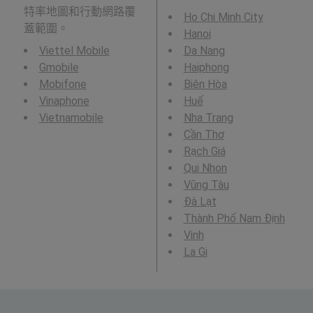
特率地圖和行動網路覆
Ho Chi Minh City
蓋範圍。
Hanoi
Viettel Mobile
Da Nang
Gmobile
Haiphong
Mobifone
Biên Hòa
Vinaphone
Huế
Vietnamobile
Nha Trang
Cần Thơ
Rạch Giá
Qui Nhon
Vũng Tàu
Ðà Lạt
Thành Phố Nam Định
Vinh
La Gi