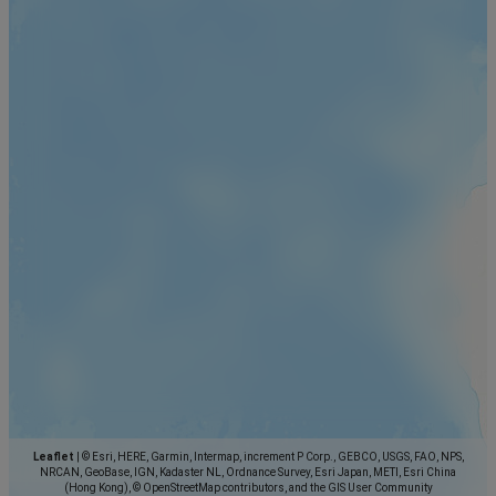
Leaflet
|
© Esri, HERE, Garmin, Intermap, increment P Corp., GEBCO, USGS, FAO, NPS,
NRCAN, GeoBase, IGN, Kadaster NL, Ordnance Survey, Esri Japan, METI, Esri China
(Hong Kong), © OpenStreetMap contributors, and the GIS User Community