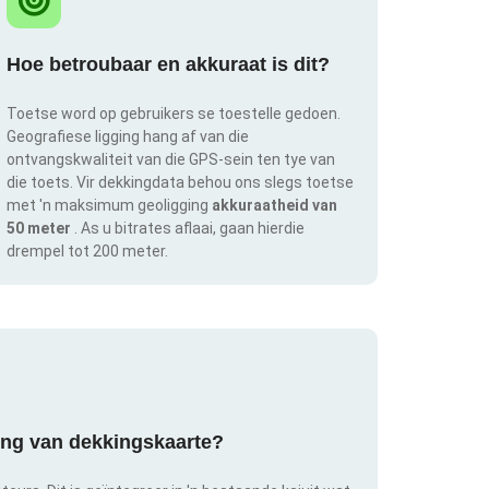
Hoe betroubaar en akkuraat is dit?
Toetse word op gebruikers se toestelle gedoen.
Geografiese ligging hang af van die
ontvangskwaliteit van die GPS-sein ten tye van
die toets. Vir dekkingdata behou ons slegs toetse
met 'n maksimum geoligging
akkuraatheid van
50 meter
. As u bitrates aflaai, gaan hierdie
drempel tot 200 meter.
ring van dekkingskaarte?