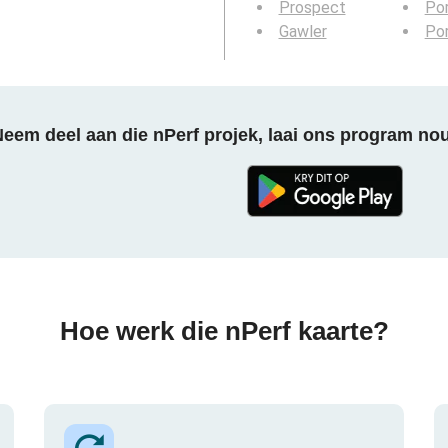
Prospect
Po
Gawler
Por
eem deel aan die nPerf projek, laai ons program no
Hoe werk die nPerf kaarte?