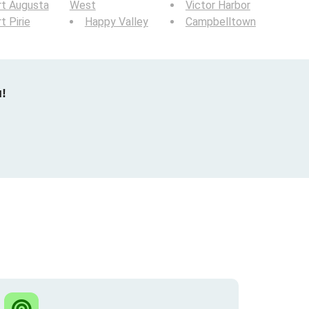
rt Augusta
West
Victor Harbor
t Pirie
Happy Valley
Campbelltown
u!