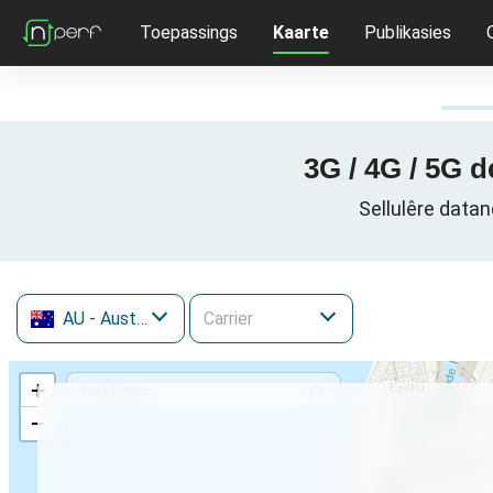
Toepassings
Kaarte
Publikasies
3G / 4G / 5G d
Sellulêre datan
AU
- Australia
+
−