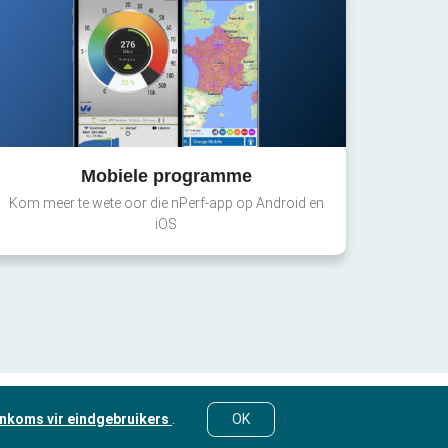
Mobiele programme
Kom meer te wete oor die nPerf-app op Android en
iOS
nkoms vir eindgebruikers
.
OK