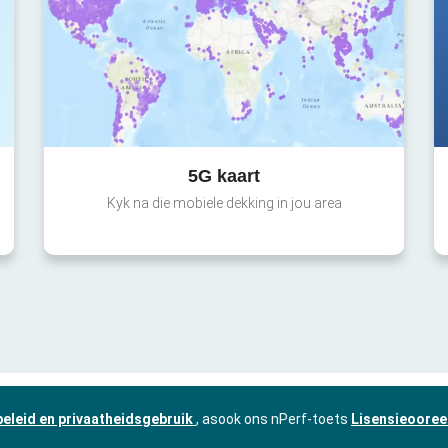
5G kaart
Kyk na die mobiele dekking in jou area
beleid en privaatheidsgebruik
, asook ons nPerf-toets
Lisensieooree