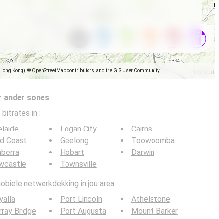
(Hong Kong), © OpenStreetMap contributors, and the GIS User Community
r ander sones
 bitrates in
:
laide
Logan City
Cairns
ld Coast
Geelong
Toowoomba
berra
Hobart
Darwin
wcastle
Townsville
obiele netwerkdekking in jou area:
alla
Port Lincoln
Athelstone
ray Bridge
Port Augusta
Mount Barker