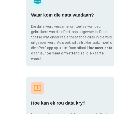
Waar kom die data vandaan?
Die data word versamel uit toetse wat deur
gebruikers van die nPerf-app uitgevoer is. Dit is
toetse wat onder reële toestande direk in die veld
uitgevoer word. As u ook wil betrokke raak, moet u
die nPerf-app op u slimfoon aflaai.
Hoe meer data
daar is, hoe meer omvattend sal die kaarte
wees!
Hoe kan ek rou data kry?