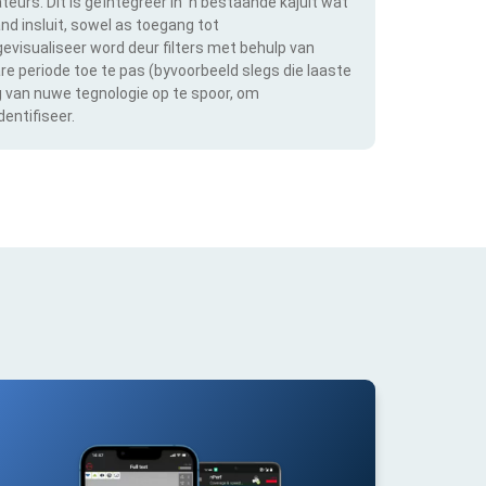
teurs. Dit is geïntegreer in 'n bestaande kajuit wat
and insluit, sowel as toegang tot
evisualiseer word deur filters met behulp van
bare periode toe te pas (byvoorbeeld slegs die laaste
ng van nuwe tegnologie op te spoor, om
entifiseer.