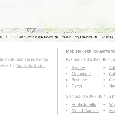
SGS, FAO, NPS, NRCAN, GeoBase, IGN, Kadaster NL, Ordnance Survey, Esri Japan, METI, Esri China 
Mobiele dekkingkaarte vi
 4G en 5G mobiele netwerke
Kyk ook na die 3G / 4G / 5G
s-kaart in
Adelaide, South
Sydney
Ade
Melbourne
Go
Brisbane
Can
Perth
Ne
Sien ook die 3G / 4G / 5G m
Adelaide Hills
Why
Mount Gambier
Mur