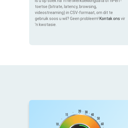
Is u op soek na 'n netwerkdekkingdata of nPerf-
toetse (bitrate, latency, browsing,
videostreaming) in CSV-formaat, om dit te
gebruik soos u wil? Geen probleem!
Kontak ons
vir
'n kwotasie.