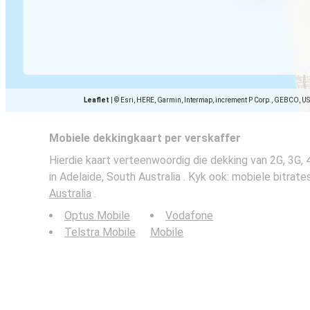
Leaflet
|
© Esri, HERE, Garmin, Intermap, increment P Corp., GEBCO, U
Mobiele dekkingkaart per verskaffer
Hierdie kaart verteenwoordig die dekking van 2G, 3G,
in Adelaide, South Australia . Kyk ook: mobiele bitrate
Australia
.
Optus Mobile
Vodafone
Telstra Mobile
Mobile