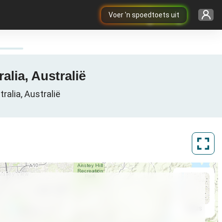
Voer 'n spoedtoets uit
alia, Australië
ralia, Australië
ArcGIS