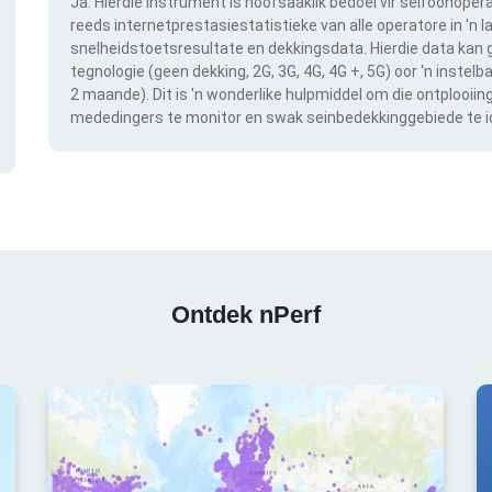
Ja. Hierdie instrument is hoofsaaklik bedoel vir selfoonopera
reeds internetprestasiestatistieke van alle operatore in 'n l
snelheidstoetsresultate en dekkingsdata. Hierdie data kan g
tegnologie (geen dekking, 2G, 3G, 4G, 4G +, 5G) oor 'n instel
2 maande). Dit is 'n wonderlike hulpmiddel om die ontplooii
mededingers te monitor en swak seinbedekkinggebiede te id
Ontdek nPerf