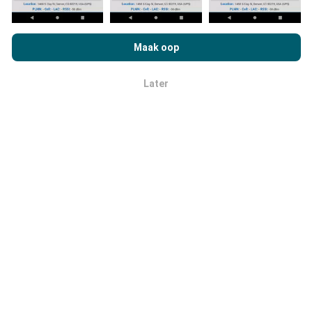
As u op nPerf.com blaai, stem u in tot ons
beleid en
Hoe word opdaterings gemaak?
privaatheidsgebruik
, asook ons nPerf-toets
Maak oop
Lisensieooreenkoms vir eindgebruikers
.
Netwerkdekkingkaarte word elke uur outomaties deur
Later
'n bot bygewerk. Spoedkaarte word
elke 15 minute
OK
opgedateer
. Data word vir twee jaar vertoon. Na twee
jaar word die oudste data een keer per maand van die
kaarte verwyder.
Hoe betroubaar en akkuraat is dit?
Toetse word op gebruikers se toestelle gedoen.
Geografiese ligging hang af van die ontvangskwaliteit
van die GPS-sein ten tye van die toets. Vir dekkingdata
behou ons slegs toetse met 'n maksimum geoligging