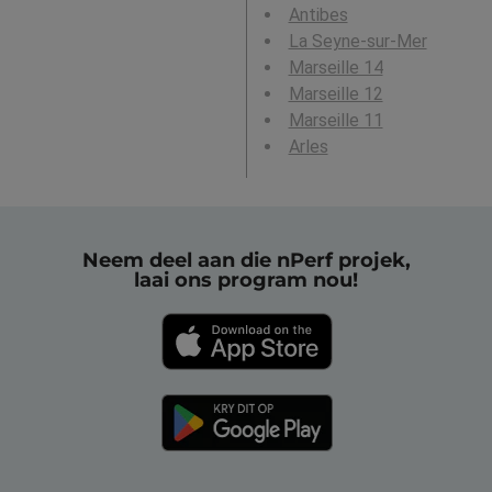
Antibes
La Seyne-sur-Mer
Marseille 14
Marseille 12
Marseille 11
Arles
Neem deel aan die nPerf projek,
laai ons program nou!