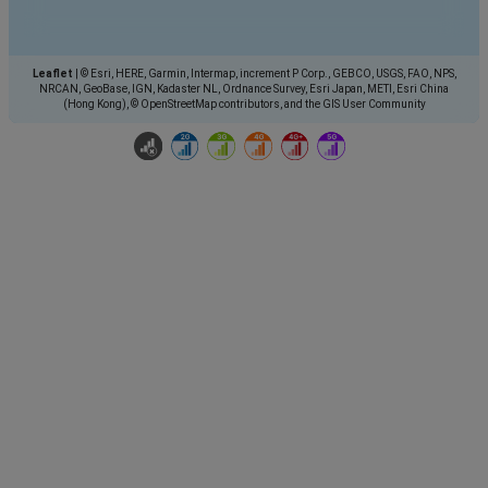
Leaflet
|
© Esri, HERE, Garmin, Intermap, increment P Corp., GEBCO, USGS, FAO, NPS,
NRCAN, GeoBase, IGN, Kadaster NL, Ordnance Survey, Esri Japan, METI, Esri China
(Hong Kong), © OpenStreetMap contributors, and the GIS User Community