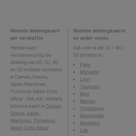
Mobiele dekkingkaart
Mobiele dekkingkaarte
per verskaffer
vir ander sones
Hierdie kaart
Kyk ook na die 3G / 4G /
verteenwoordig die
5G bitrates in
:
dekking van 2G, 3G, 4G
Paris
en 5G mobiele netwerke
Marseille
in Cannes, Grasse,
Lyon
Alpes-Maritimes,
Toulouse
Provence-Alpes-Côte
Nice
d'Azur . Kyk ook: mobiele
Nantes
bitrates-kaart in
Cannes,
Strasbourg
Grasse, Alpes-
Montpellier
Maritimes, Provence-
Bordeaux
Alpes-Côte d'Azur
.
Lille