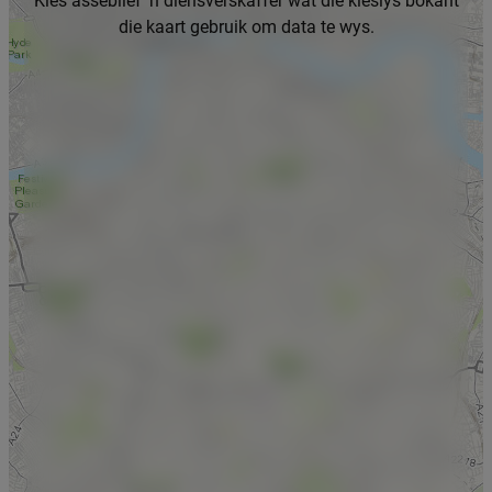
Kies asseblief 'n diensverskaffer wat die kieslys bokant
die kaart gebruik om data te wys.