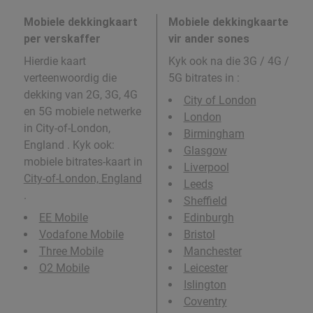
Mobiele dekkingkaart
Mobiele dekkingkaarte
per verskaffer
vir ander sones
Hierdie kaart
Kyk ook na die 3G / 4G /
verteenwoordig die
5G bitrates in
:
dekking van 2G, 3G, 4G
City of London
en 5G mobiele netwerke
London
in City-of-London,
Birmingham
England . Kyk ook:
Glasgow
mobiele bitrates-kaart in
Liverpool
City-of-London, England
Leeds
.
Sheffield
EE Mobile
Edinburgh
Vodafone Mobile
Bristol
Three Mobile
Manchester
O2 Mobile
Leicester
Islington
Coventry