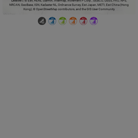
Leaflet
|
© Esri, HERE, Garmin, Intermap, increment P Corp., GEBCO, USGS, FAO, NPS,
NRCAN, GeoBase, IGN, Kadaster NL, Ordnance Survey, Esri Japan, METI, Esri China (Hong
Kong), © OpenStreetMap contributors, and the GIS User Community