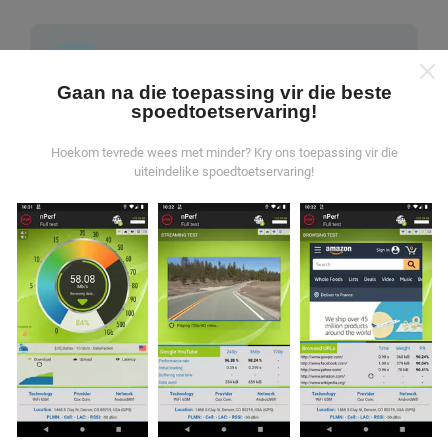
Gaan na die toepassing vir die beste
spoedtoetservaring!
Waar kom die data vandaan?
Hoekom tevrede wees met minder? Kry ons toepassing vir die
Die data word versamel uit toetse wat deur gebruikers
uiteindelike spoedtoetservaring!
van die nPerf-app uitgevoer is. Dit is toetse wat onder
reële toestande direk in die veld uitgevoer word. As u ook
wil betrokke raak, moet u die nPerf-app op u slimfoon
aflaai.
Hoe meer data daar is, hoe meer omvattend
sal die kaarte wees!
Hoe word opdaterings gemaak?
As u op nPerf.com blaai, stem u in tot ons
beleid en