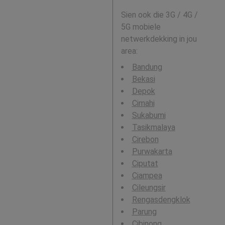
Sien ook die 3G / 4G /
5G mobiele
netwerkdekking in jou
area:
Bandung
Bekasi
Depok
Cimahi
Sukabumi
Tasikmalaya
Cirebon
Purwakarta
Ciputat
Ciampea
Cileungsir
Rengasdengklok
Parung
Cibinong