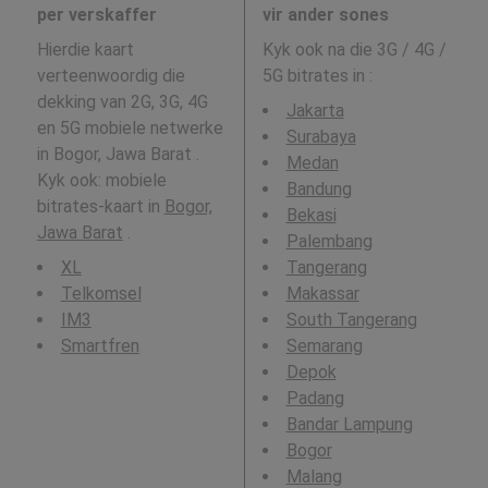
per verskaffer
vir ander sones
Hierdie kaart
Kyk ook na die 3G / 4G /
verteenwoordig die
5G bitrates in
:
dekking van 2G, 3G, 4G
Jakarta
en 5G mobiele netwerke
Surabaya
in Bogor, Jawa Barat .
Medan
Kyk ook: mobiele
Bandung
bitrates-kaart in
Bogor,
Bekasi
Jawa Barat
.
Palembang
XL
Tangerang
Telkomsel
Makassar
IM3
South Tangerang
Smartfren
Semarang
Depok
Padang
Bandar Lampung
Bogor
Malang