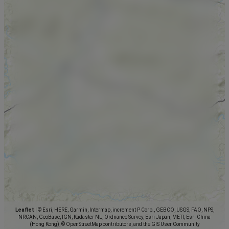
Leaflet
|
© Esri, HERE, Garmin, Intermap, increment P Corp., GEBCO, USGS, FAO, NPS,
NRCAN, GeoBase, IGN, Kadaster NL, Ordnance Survey, Esri Japan, METI, Esri China
(Hong Kong), © OpenStreetMap contributors, and the GIS User Community