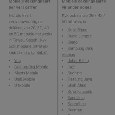
Mobiele dekkingkaart
Mobiele dekkingkaarte
per verskaffer
vir ander sones
Hierdie kaart
Kyk ook na die 3G / 4G /
verteenwoordig die
5G bitrates in
:
dekking van 2G, 3G, 4G
Kota Bharu
en 5G mobiele netwerke
Kuala Lumpur
in Tawau, Sabah . Kyk
Klang
ook: mobiele bitrates-
Kampung Baru
kaart in
Tawau, Sabah
.
Subang
Yes
Johor Bahru
CelcomDigi Mobile
Ipoh
Maxis Mobile
Kuching
Unifi Mobile
Petaling Jaya
U Mobile
Shah Alam
Kota Kinabalu
Sandakan
Seremban
Kuantan