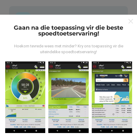
Gaan na die toepassing vir die beste
spoedtoetservaring!
Waar kom die data vandaan?
Hoekom tevrede wees met minder? Kry ons toepassing vir die
Die data word versamel uit toetse wat deur
uiteindelike spoedtoetservaring!
gebruikers van die nPerf-app uitgevoer is. Dit is toetse
wat onder reële toestande direk in die veld uitgevoer
word. As u ook wil betrokke raak, moet u die nPerf-app
op u slimfoon aflaai.
Hoe meer data daar is, hoe meer
omvattend sal die kaarte wees!
Hoe word opdaterings gemaak?
As u op nPerf.com blaai, stem u in tot ons
beleid en