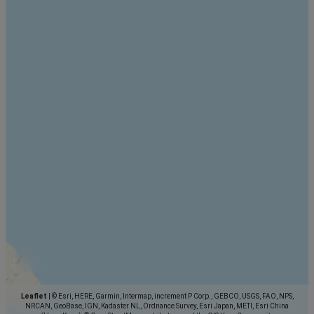
Leaflet
|
© Esri, HERE, Garmin, Intermap, increment P Corp., GEBCO, USGS, FAO, NPS,
NRCAN, GeoBase, IGN, Kadaster NL, Ordnance Survey, Esri Japan, METI, Esri China