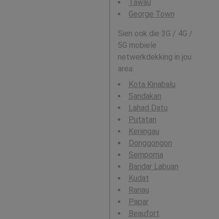
Tawau
George Town
Sien ook die 3G / 4G /
5G mobiele
netwerkdekking in jou
area:
Kota Kinabalu
Sandakan
Lahad Datu
Putatan
Keningau
Donggongon
Semporna
Bandar Labuan
Kudat
Ranau
Papar
Beaufort