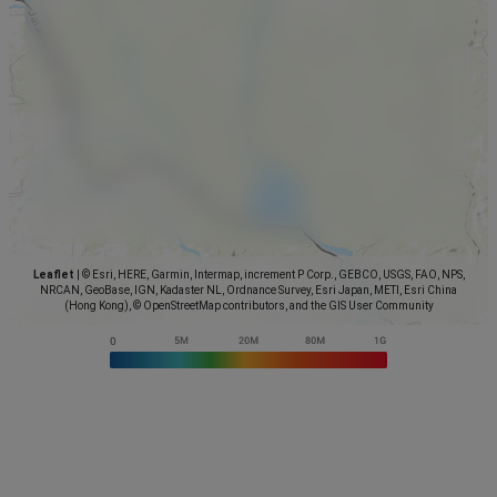
Leaflet
|
© Esri, HERE, Garmin, Intermap, increment P Corp., GEBCO, USGS, FAO, NPS,
NRCAN, GeoBase, IGN, Kadaster NL, Ordnance Survey, Esri Japan, METI, Esri China
(Hong Kong), © OpenStreetMap contributors, and the GIS User Community