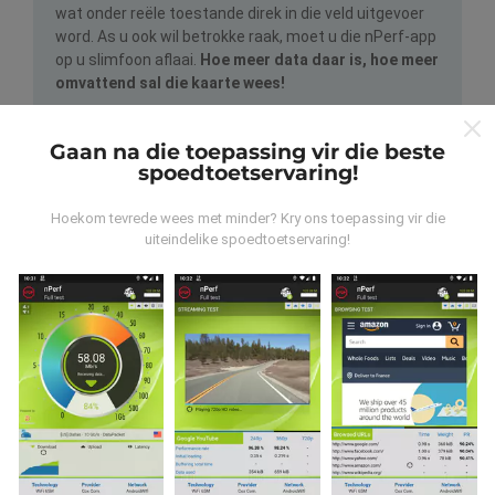
wat onder reële toestande direk in die veld uitgevoer
word. As u ook wil betrokke raak, moet u die nPerf-app
op u slimfoon aflaai.
Hoe meer data daar is, hoe meer
omvattend sal die kaarte wees!
Gaan na die toepassing vir die beste
spoedtoetservaring!
Hoekom tevrede wees met minder? Kry ons toepassing vir die
uiteindelike spoedtoetservaring!
Hoe word opdaterings gemaak?
Netwerkdekkingkaarte word elke uur outomaties deur
'n bot bygewerk. Spoedkaarte word
elke 15 minute
opgedateer
. Data word vir twee jaar vertoon. Na twee
jaar word die oudste data een keer per maand van die
kaarte verwyder.