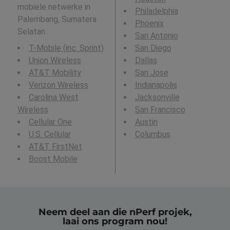
mobiele netwerke in
Philadelphia
Palembang, Sumatera
Phoenix
Selatan .
San Antonio
T-Mobile (inc. Sprint)
San Diego
Union Wireless
Dallas
AT&T Mobility
San Jose
Verizon Wireless
Indianapolis
Carolina West
Jacksonville
Wireless
San Francisco
Cellular One
Austin
U.S. Cellular
Columbus
AT&T FirstNet
Boost Mobile
Neem deel aan die nPerf projek,
laai ons program nou!