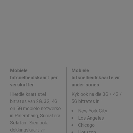
Mobiele
Mobiele
bitsnelheidskaart per
bitsnelheidskaarte vir
verskaffer
ander sones
Hierdie kaart stel
Kyk ook na die 3G / 4G /
bitrates van 2G, 3G, 4G
5G bitrates in
:
en 5G mobiele netwerke
New York City
in Palembang, Sumatera
Los Angeles
Selatan . Sien ook:
Chicago
dekkingskaart vir
Houston