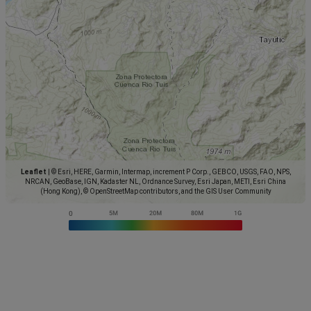
Leaflet
|
© Esri, HERE, Garmin, Intermap, increment P Corp., GEBCO, USGS, FAO, NPS,
NRCAN, GeoBase, IGN, Kadaster NL, Ordnance Survey, Esri Japan, METI, Esri China
(Hong Kong), © OpenStreetMap contributors, and the GIS User Community