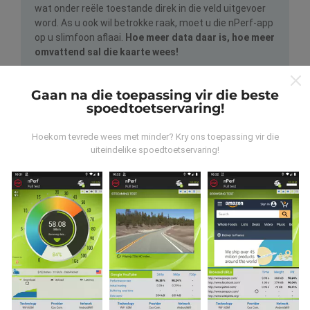
wat onder reële toestande direk in die veld uitgevoer
word. As u ook wil betrokke raak, moet u die nPerf-app
op u slimfoon aflaai.
Hoe meer data daar is, hoe meer
omvattend sal die kaarte wees!
Gaan na die toepassing vir die beste
spoedtoetservaring!
Hoekom tevrede wees met minder? Kry ons toepassing vir die
uiteindelike spoedtoetservaring!
Hoe word opdaterings gemaak?
Netwerkdekkingkaarte word elke uur outomaties deur
'n bot bygewerk. Spoedkaarte word
elke 15 minute
opgedateer
. Data word vir twee jaar vertoon. Na twee
jaar word die oudste data een keer per maand van die
kaarte verwyder.