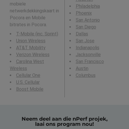
mobiele
Philadelphia
netwerkdekkingskaart in
Phoenix
Pocora en Mobile
San Antonio
bitrates in Pocora.
San Diego
T-Mobile (inc. Sprint)
Dallas
Union Wireless
San Jose
AT&T Mobility
Indianapolis
Verizon Wireless
Jacksonville
Carolina West
San Francisco
Wireless
Austin
Cellular One
Columbus
U.S. Cellular
Boost Mobile
Neem deel aan die nPerf projek,
laai ons program nou!