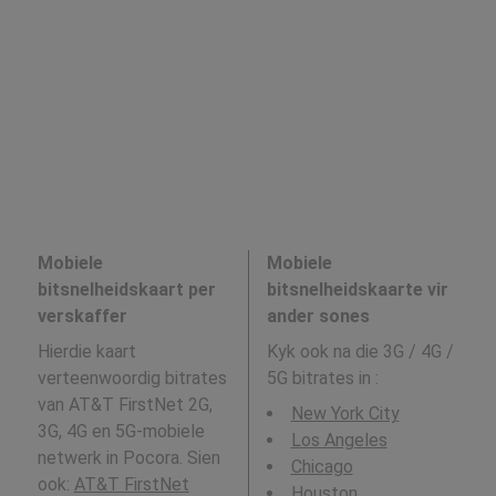
Mobiele
Mobiele
bitsnelheidskaart per
bitsnelheidskaarte vir
verskaffer
ander sones
Hierdie kaart
Kyk ook na die 3G / 4G /
verteenwoordig bitrates
5G bitrates in
:
van AT&T FirstNet 2G,
New York City
3G, 4G en 5G-mobiele
Los Angeles
netwerk in Pocora. Sien
Chicago
ook:
AT&T FirstNet
Houston