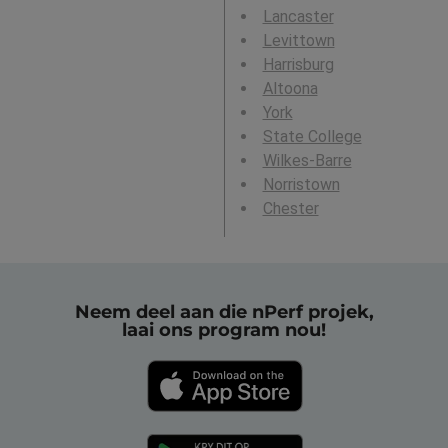
Lancaster
Levittown
Harrisburg
Altoona
York
State College
Wilkes-Barre
Norristown
Chester
Neem deel aan die nPerf projek,
laai ons program nou!