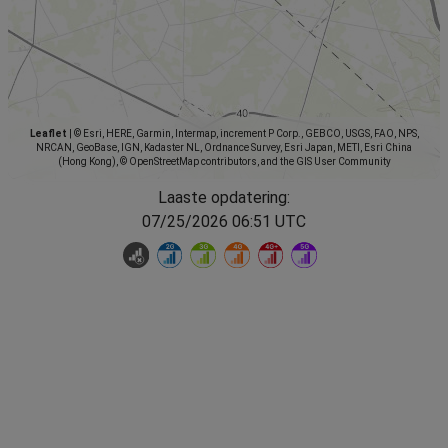
Leaflet
|
© Esri, HERE, Garmin, Intermap, increment P Corp., GEBCO, USGS, FAO, NPS,
NRCAN, GeoBase, IGN, Kadaster NL, Ordnance Survey, Esri Japan, METI, Esri China
(Hong Kong), © OpenStreetMap contributors, and the GIS User Community
Laaste opdatering:
07/25/2026 06:51 UTC