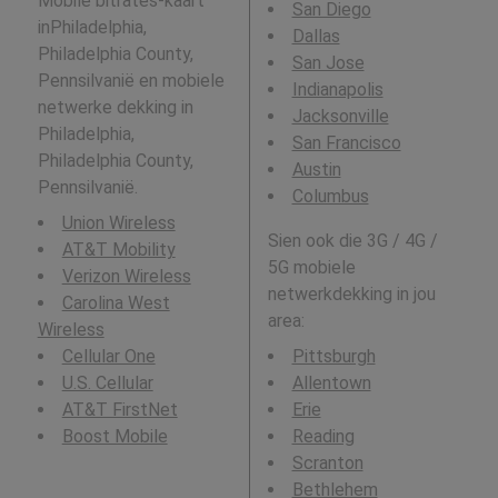
Mobile bitrates-kaart
San Diego
inPhiladelphia,
Dallas
Philadelphia County,
San Jose
Pennsilvanië en mobiele
Indianapolis
netwerke dekking in
Jacksonville
Philadelphia,
San Francisco
Philadelphia County,
Austin
Pennsilvanië.
Columbus
Union Wireless
Sien ook die 3G / 4G /
AT&T Mobility
5G mobiele
Verizon Wireless
netwerkdekking in jou
Carolina West
area:
Wireless
Cellular One
Pittsburgh
U.S. Cellular
Allentown
AT&T FirstNet
Erie
Boost Mobile
Reading
Scranton
Bethlehem