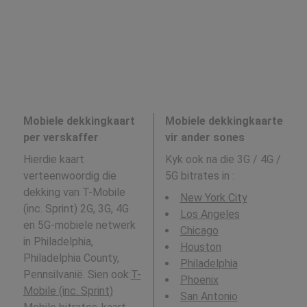
Mobiele dekkingkaart
Mobiele dekkingkaarte
per verskaffer
vir ander sones
Hierdie kaart
Kyk ook na die 3G / 4G /
verteenwoordig die
5G bitrates in
:
dekking van T-Mobile
New York City
(inc. Sprint) 2G, 3G, 4G
Los Angeles
en 5G-mobiele netwerk
Chicago
in Philadelphia,
Houston
Philadelphia County,
Philadelphia
Pennsilvanië. Sien ook:
T-
Phoenix
Mobile (inc. Sprint)
San Antonio