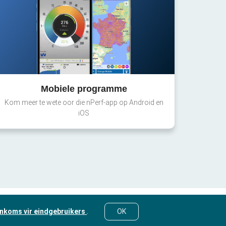
Mobiele programme
Kom meer te wete oor die nPerf-app op Android en
iOS
nkoms vir eindgebruikers
.
OK