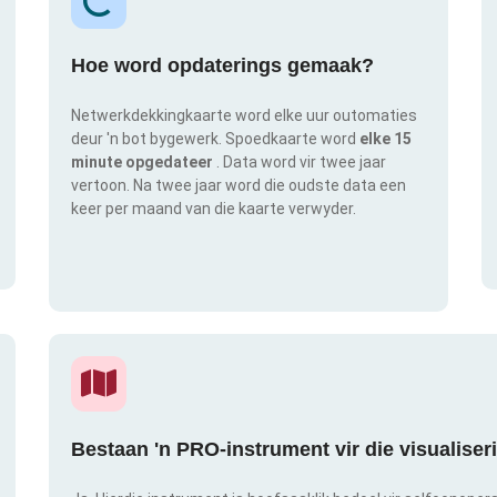
Hoe word opdaterings gemaak?
Netwerkdekkingkaarte word elke uur outomaties
deur 'n bot bygewerk. Spoedkaarte word
elke 15
minute opgedateer
. Data word vir twee jaar
vertoon. Na twee jaar word die oudste data een
keer per maand van die kaarte verwyder.
Bestaan 'n PRO-instrument vir die visualise