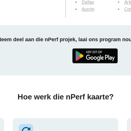
Dallas
Arl
Austin
Cor
eem deel aan die nPerf projek, laai ons program no
Hoe werk die nPerf kaarte?