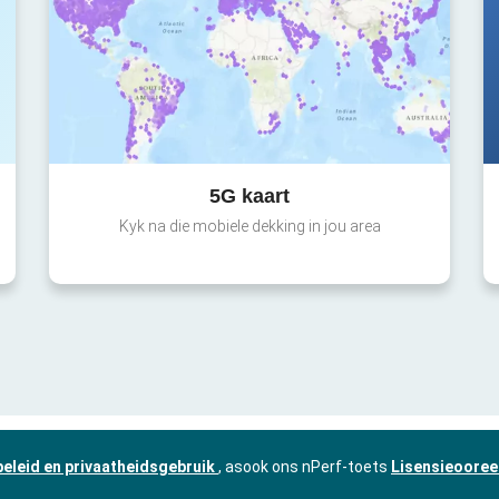
5G kaart
Kyk na die mobiele dekking in jou area
beleid en privaatheidsgebruik
, asook ons nPerf-toets
Lisensieooree