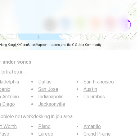
(Hong Kong), © OpenStreetMap contributors, and the GIS User Community
r ander sones
 bitrates in
:
ladelphia
Dallas
San Francisco
oenix
San Jose
Austin
 Antonio
Indianapolis
Columbus
n Diego
Jacksonville
obiele netwerkdekking in jou area:
t Worth
Plano
Amarillo
Paso
Laredo
Grand Prairie