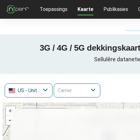
Toepassings
Kaarte
Publikasies
3G / 4G / 5G dekkingskaar
Sellulêre datanetw
US
- United States
+
−