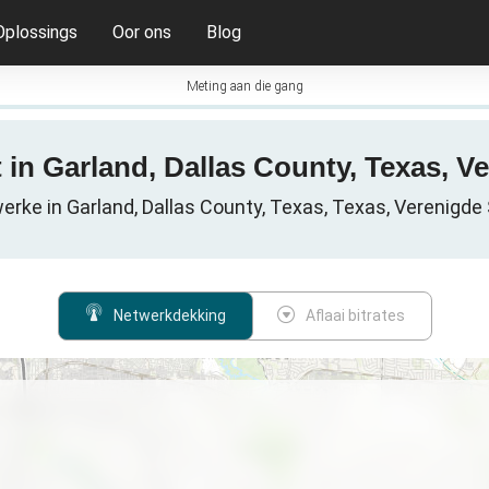
Oplossings
Oor ons
Blog
Meting aan die gang
t in Garland, Dallas County, Texas, V
erke in Garland, Dallas County, Texas, Texas, Verenigd
Netwerkdekking
Aflaai bitrates