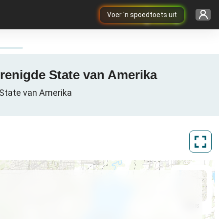
Voer 'n spoedtoets uit
erenigde State van Amerika
e State van Amerika
ArcGIS