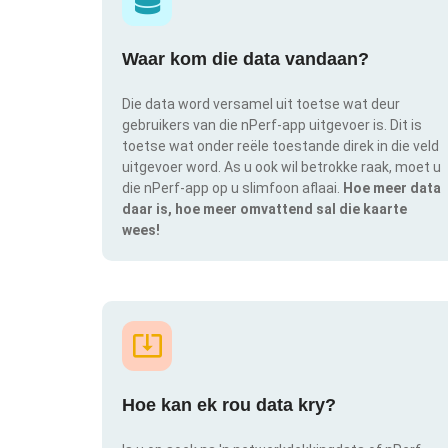
Waar kom die data vandaan?
Die data word versamel uit toetse wat deur
gebruikers van die nPerf-app uitgevoer is. Dit is
toetse wat onder reële toestande direk in die veld
uitgevoer word. As u ook wil betrokke raak, moet u
die nPerf-app op u slimfoon aflaai.
Hoe meer data
daar is, hoe meer omvattend sal die kaarte
wees!
Hoe kan ek rou data kry?