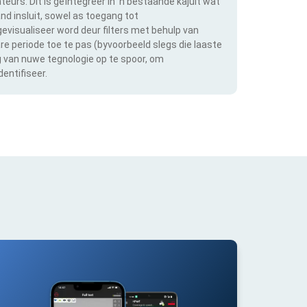
teurs. Dit is geïntegreer in 'n bestaande kajuit wat
and insluit, sowel as toegang tot
evisualiseer word deur filters met behulp van
bare periode toe te pas (byvoorbeeld slegs die laaste
ng van nuwe tegnologie op te spoor, om
entifiseer.