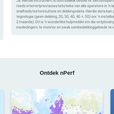
Ja. Hierdie instrument is hoofsaaklik bedoel vir selfoonopera
reeds internetprestasiestatistieke van alle operatore in 'n l
snelheidstoetsresultate en dekkingsdata. Hierdie data kan g
tegnologie (geen dekking, 2G, 3G, 4G, 4G +, 5G) oor 'n instel
2 maande). Dit is 'n wonderlike hulpmiddel om die ontplooii
mededingers te monitor en swak seinbedekkinggebiede te id
Ontdek nPerf