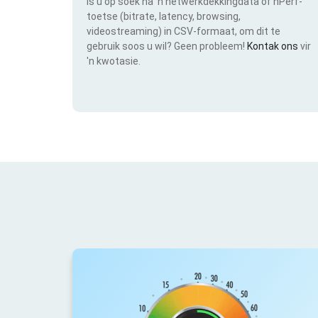
Is u op soek na 'n netwerkdekkingdata of nPerf-
toetse (bitrate, latency, browsing,
videostreaming) in CSV-formaat, om dit te
gebruik soos u wil? Geen probleem!
Kontak ons
vir
'n kwotasie.