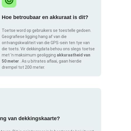
Hoe betroubaar en akkuraat is dit?
Toetse word op gebruikers se toestelle gedoen.
Geografiese ligging hang af van die
ontvangskwaliteit van die GPS-sein ten tye van
die toets. Vir dekkingdata behou ons slegs toetse
met 'n maksimum geoligging
akkuraatheid van
50 meter
. As u bitrates aflaai, gaan hierdie
drempel tot 200 meter.
ring van dekkingskaarte?