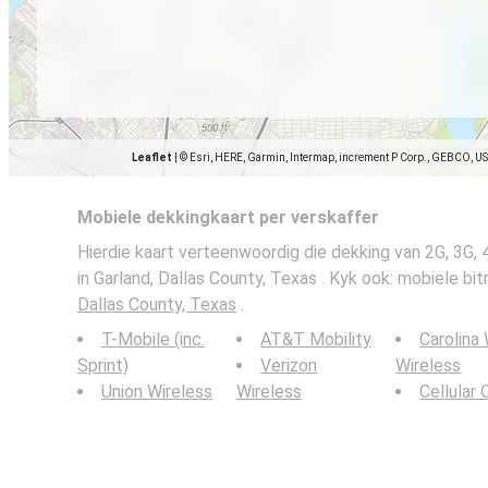
Leaflet
|
© Esri, HERE, Garmin, Intermap, increment P Corp., GEBCO, U
Mobiele dekkingkaart per verskaffer
Hierdie kaart verteenwoordig die dekking van 2G, 3G,
in Garland, Dallas County, Texas . Kyk ook: mobiele bit
Dallas County, Texas
.
T-Mobile (inc.
AT&T Mobility
Carolina
Sprint)
Verizon
Wireless
Union Wireless
Wireless
Cellular