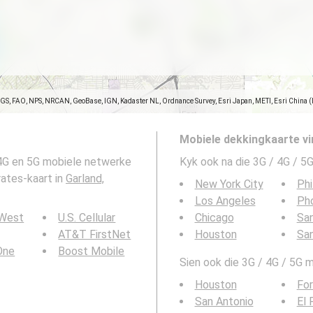
SGS, FAO, NPS, NRCAN, GeoBase, IGN, Kadaster NL, Ordnance Survey, Esri Japan, METI, Esri China 
Mobiele dekkingkaarte vi
 4G en 5G mobiele netwerke
Kyk ook na die 3G / 4G / 5G
rates-kaart in
Garland,
New York City
Phi
Los Angeles
Ph
 West
U.S. Cellular
Chicago
San
AT&T FirstNet
Houston
Sa
 One
Boost Mobile
Sien ook die 3G / 4G / 5G m
Houston
For
San Antonio
El 