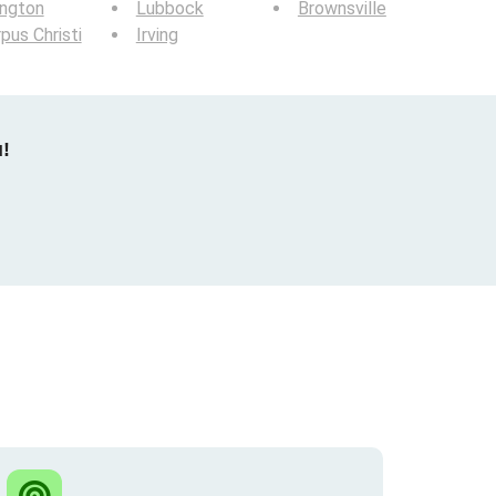
ington
Lubbock
Brownsville
pus Christi
Irving
u!