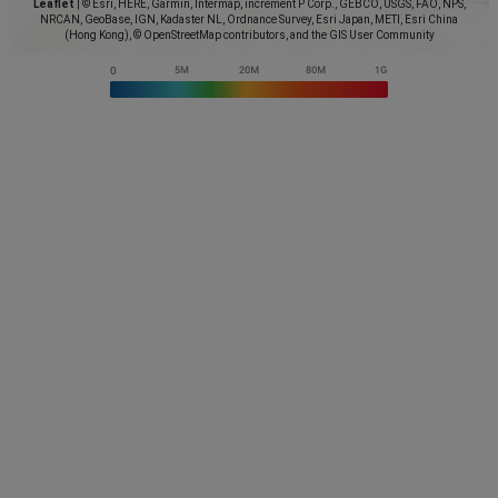
Leaflet
|
© Esri, HERE, Garmin, Intermap, increment P Corp., GEBCO, USGS, FAO, NPS,
NRCAN, GeoBase, IGN, Kadaster NL, Ordnance Survey, Esri Japan, METI, Esri China
(Hong Kong), © OpenStreetMap contributors, and the GIS User Community