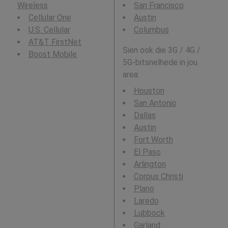
Wireless
San Francisco
Cellular One
Austin
U.S. Cellular
Columbus
AT&T FirstNet
Sien ook die 3G / 4G /
Boost Mobile
5G-bitsnelhede in jou
area:
Houston
San Antonio
Dallas
Austin
Fort Worth
El Paso
Arlington
Corpus Christi
Plano
Laredo
Lubbock
Garland