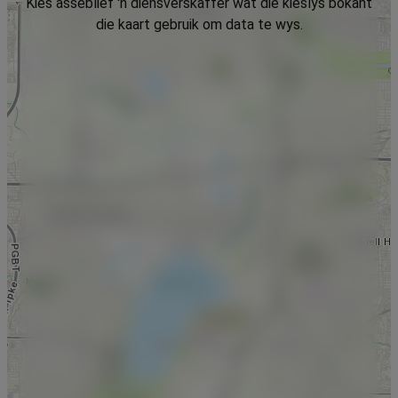
Kies asseblief 'n diensverskaffer wat die kieslys bokant
die kaart gebruik om data te wys.