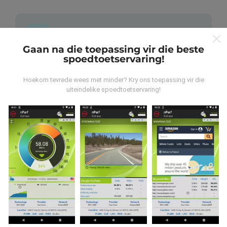
Gaan na die toepassing vir die beste
spoedtoetservaring!
Waar kom die data vandaan?
Hoekom tevrede wees met minder? Kry ons toepassing vir die
Die data word versamel uit toetse wat deur
uiteindelike spoedtoetservaring!
gebruikers van die nPerf-app uitgevoer is. Dit is toetse
wat onder reële toestande direk in die veld uitgevoer
word. As u ook wil betrokke raak, moet u die nPerf-app
op u slimfoon aflaai.
Hoe meer data daar is, hoe meer
omvattend sal die kaarte wees!
Hoe word opdaterings gemaak?