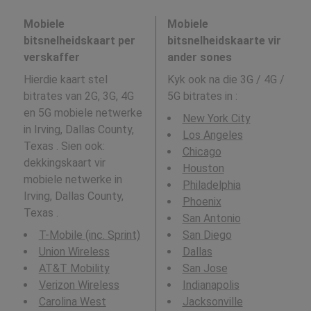
Mobiele
Mobiele
bitsnelheidskaart per
bitsnelheidskaarte vir
verskaffer
ander sones
Hierdie kaart stel
Kyk ook na die 3G / 4G /
bitrates van 2G, 3G, 4G
5G bitrates in
:
en 5G mobiele netwerke
New York City
in Irving, Dallas County,
Los Angeles
Texas . Sien ook:
Chicago
dekkingskaart vir
Houston
mobiele netwerke in
Philadelphia
Irving, Dallas County,
Phoenix
Texas .
San Antonio
T-Mobile (inc. Sprint)
San Diego
Union Wireless
Dallas
AT&T Mobility
San Jose
Verizon Wireless
Indianapolis
Carolina West
Jacksonville