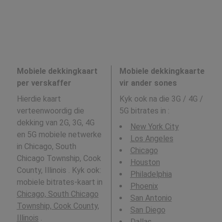
Mobiele dekkingkaart
Mobiele dekkingkaarte
per verskaffer
vir ander sones
Hierdie kaart
Kyk ook na die 3G / 4G /
verteenwoordig die
5G bitrates in
:
dekking van 2G, 3G, 4G
New York City
en 5G mobiele netwerke
Los Angeles
in Chicago, South
Chicago
Chicago Township, Cook
Houston
County, Illinois . Kyk ook:
Philadelphia
mobiele bitrates-kaart in
Phoenix
Chicago, South Chicago
San Antonio
Township, Cook County,
San Diego
Illinois
.
Dallas