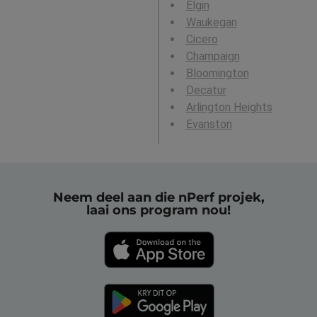
Elgin
Waukegan
Cicero
Champaign
Bloomington
Decatur
Arlington Heights
Evanston
Neem deel aan die nPerf projek,
laai ons program nou!