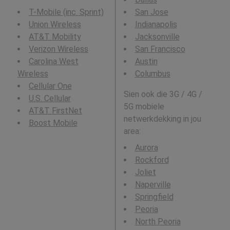
T-Mobile (inc. Sprint)
San Jose
Union Wireless
Indianapolis
AT&T Mobility
Jacksonville
Verizon Wireless
San Francisco
Carolina West
Austin
Wireless
Columbus
Cellular One
Sien ook die 3G / 4G /
U.S. Cellular
5G mobiele
AT&T FirstNet
netwerkdekking in jou
Boost Mobile
area:
Aurora
Rockford
Joliet
Naperville
Springfield
Peoria
North Peoria