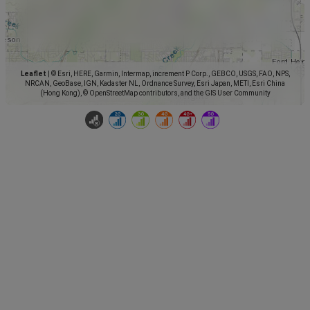
Leaflet
|
© Esri, HERE, Garmin, Intermap, increment P Corp., GEBCO, USGS, FAO, NPS,
NRCAN, GeoBase, IGN, Kadaster NL, Ordnance Survey, Esri Japan, METI, Esri China
(Hong Kong), © OpenStreetMap contributors, and the GIS User Community