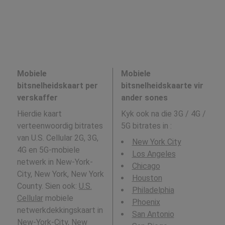
Mobiele
Mobiele
bitsnelheidskaart per
bitsnelheidskaarte vir
verskaffer
ander sones
Hierdie kaart
Kyk ook na die 3G / 4G /
verteenwoordig bitrates
5G bitrates in
:
van U.S. Cellular 2G, 3G,
New York City
4G en 5G-mobiele
Los Angeles
netwerk in New-York-
Chicago
City, New York, New York
Houston
County. Sien ook:
U.S.
Philadelphia
Cellular
mobiele
Phoenix
netwerkdekkingskaart in
San Antonio
New-York-City, New