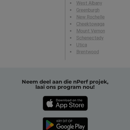
West Albany
Greenburgh
New Rochelle
Cheektowaga
Mount Vernon
Schenectady
Utica
Brentwood
Neem deel aan die nPerf projek,
laai ons program nou!