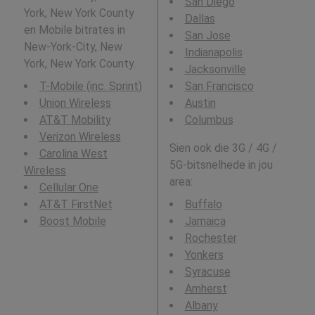
San Diego
York, New York County
Dallas
en Mobile bitrates in
San Jose
New-York-City, New
Indianapolis
York, New York County.
Jacksonville
T-Mobile (inc. Sprint)
San Francisco
Union Wireless
Austin
AT&T Mobility
Columbus
Verizon Wireless
Sien ook die 3G / 4G /
Carolina West
5G-bitsnelhede in jou
Wireless
area:
Cellular One
AT&T FirstNet
Buffalo
Boost Mobile
Jamaica
Rochester
Yonkers
Syracuse
Amherst
Albany