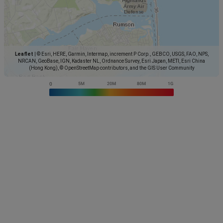
Leaflet
|
© Esri, HERE, Garmin, Intermap, increment P Corp., GEBCO, USGS, FAO, NPS,
NRCAN, GeoBase, IGN, Kadaster NL, Ordnance Survey, Esri Japan, METI, Esri China
(Hong Kong), © OpenStreetMap contributors, and the GIS User Community