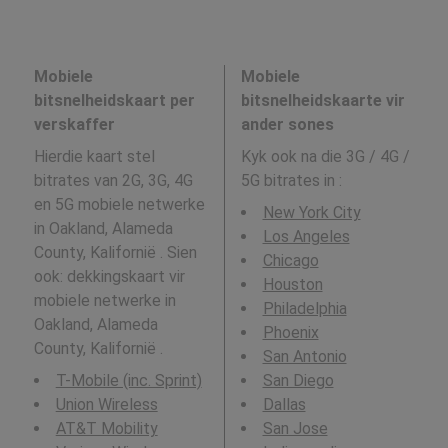
Mobiele
Mobiele
bitsnelheidskaart per
bitsnelheidskaarte vir
verskaffer
ander sones
Hierdie kaart stel
Kyk ook na die 3G / 4G /
bitrates van 2G, 3G, 4G
5G bitrates in
:
en 5G mobiele netwerke
New York City
in Oakland, Alameda
Los Angeles
County, Kalifornië . Sien
Chicago
ook: dekkingskaart vir
Houston
mobiele netwerke in
Philadelphia
Oakland, Alameda
Phoenix
County, Kalifornië .
San Antonio
T-Mobile (inc. Sprint)
San Diego
Union Wireless
Dallas
AT&T Mobility
San Jose