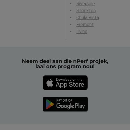
Riverside
Stockton
Chula Vista
Fremont
Irvine
Neem deel aan die nPerf projek,
laai ons program nou!