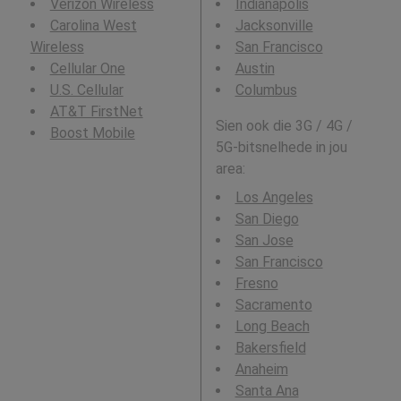
Verizon Wireless
Indianapolis
Carolina West
Jacksonville
Wireless
San Francisco
Cellular One
Austin
U.S. Cellular
Columbus
AT&T FirstNet
Sien ook die 3G / 4G /
Boost Mobile
5G-bitsnelhede in jou
area:
Los Angeles
San Diego
San Jose
San Francisco
Fresno
Sacramento
Long Beach
Bakersfield
Anaheim
Santa Ana