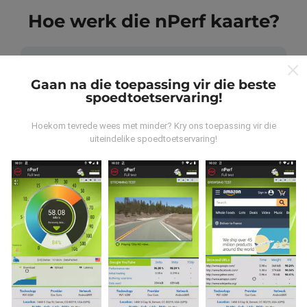
Hoe werk die nPerf kaarte?
Gaan na die toepassing vir die beste
spoedtoetservaring!
Waar kom die data vandaan?
Hoekom tevrede wees met minder? Kry ons toepassing vir die
uiteindelike spoedtoetservaring!
Die data word versamel uit toetse wat deur
gebruikers van die nPerf-app uitgevoer is. Dit is toetse
wat onder reële toestande direk in die veld uitgevoer
word. As u ook wil betrokke raak, moet u die nPerf-app
op u slimfoon aflaai.
Hoe meer data daar is, hoe meer
omvattend sal die kaarte wees!