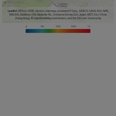
Leaflet
|
© Esri, HERE, Garmin, Intermap, increment P Corp., GEBCO, USGS, FAO, NPS,
NRCAN, GeoBase, IGN, Kadaster NL, Ordnance Survey, Esri Japan, METI, Esri China
(Hong Kong), © OpenStreetMap contributors, and the GIS User Community