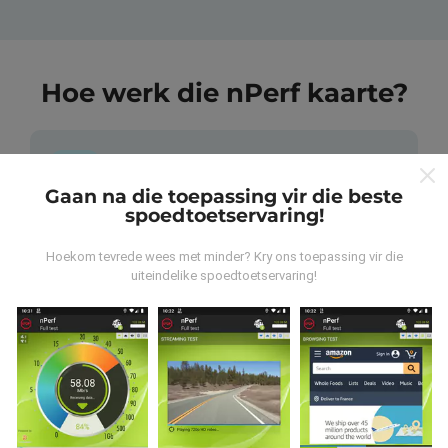
Hoe werk die nPerf kaarte?
Gaan na die toepassing vir die beste
spoedtoetservaring!
Waar kom die data vandaan?
Hoekom tevrede wees met minder? Kry ons toepassing vir die
uiteindelike spoedtoetservaring!
Die data word versamel uit toetse wat deur
gebruikers van die nPerf-app uitgevoer is. Dit is toetse
wat onder reële toestande direk in die veld uitgevoer
word. As u ook wil betrokke raak, moet u die nPerf-app
op u slimfoon aflaai.
Hoe meer data daar is, hoe meer
omvattend sal die kaarte wees!