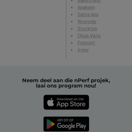
Bakersfield
Anaheim
Santa Ana
Riverside
Stockton
Chula Vista
Fremont
Irvine
Neem deel aan die nPerf projek,
laai ons program nou!