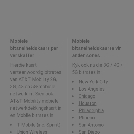
Mobiele
Mobiele
bitsnelheidskaart per
bitsnelheidskaarte vir
verskaffer
ander sones
Hierdie kaart
Kyk ook na die 3G / 4G /
verteenwoordig bitrates
5G bitrates in
:
van AT&T Mobility 2G,
New York City
3G, 4G en 5G-mobiele
Los Angeles
netwerk in . Sien ook:
Chicago
AT&T Mobility
mobiele
Houston
netwerkdekkingskaart in
Philadelphia
en Mobile bitrates in .
Phoenix
T-Mobile (inc. Sprint)
San Antonio
Union Wireless
San Diego