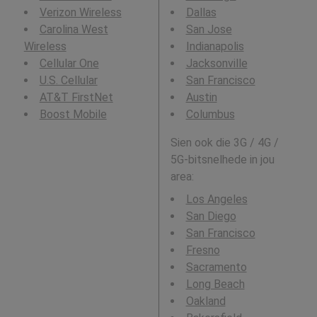
Verizon Wireless
Dallas
Carolina West
San Jose
Wireless
Indianapolis
Cellular One
Jacksonville
U.S. Cellular
San Francisco
AT&T FirstNet
Austin
Boost Mobile
Columbus
Sien ook die 3G / 4G /
5G-bitsnelhede in jou
area:
Los Angeles
San Diego
San Francisco
Fresno
Sacramento
Long Beach
Oakland