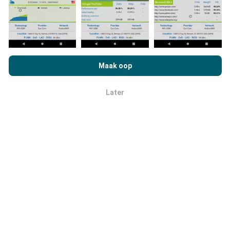
Hoe word opdaterings gemaak?
As u op nPerf.com blaai, stem u in tot ons
beleid en
privaatheidsgebruik
, asook ons nPerf-toets
Maak oop
Netwerkdekkingkaarte word elke uur outomaties deur
Lisensieooreenkoms vir eindgebruikers
.
'n bot bygewerk. Spoedkaarte word
elke 15 minute
opgedateer
. Data word vir twee jaar vertoon. Na twee
Later
OK
jaar word die oudste data een keer per maand van die
kaarte verwyder.
Hoe betroubaar en akkuraat is dit?
Toetse word op gebruikers se toestelle gedoen.
Geografiese ligging hang af van die ontvangskwaliteit