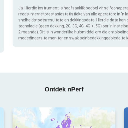
Ja. Hierdie instrument is hoofsaaklik bedoel vir selfoonopera
reeds internetprestasiestatistieke van alle operatore in 'n l
snelheidstoetsresultate en dekkingsdata. Hierdie data kan g
tegnologie (geen dekking, 2G, 3G, 4G, 4G +, 5G) oor 'n instel
2 maande). Dit is 'n wonderlike hulpmiddel om die ontplooii
mededingers te monitor en swak seinbedekkinggebiede te id
Ontdek nPerf