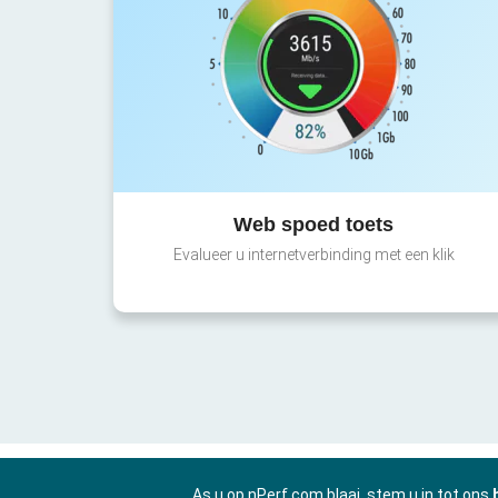
Web spoed toets
Evalueer u internetverbinding met een klik
As u op nPerf.com blaai, stem u in tot ons