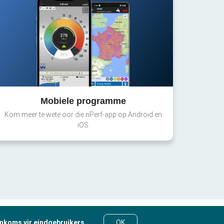
Mobiele programme
Kom meer te wete oor die nPerf-app op Android en
iOS
nkoms vir eindgebruikers
.
OK