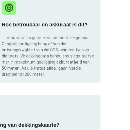
Hoe betroubaar en akkuraat is dit?
Toetse word op gebruikers se toestelle gedoen.
Geografiese ligging hang af van die
ontvangskwaliteit van die GPS-sein ten tye van
die toets. Vir dekkingdata behou ons slegs toetse
met 'n maksimum geoligging
akkuraatheid van
50 meter
. As u bitrates aflaai, gaan hierdie
drempel tot 200 meter.
ring van dekkingskaarte?