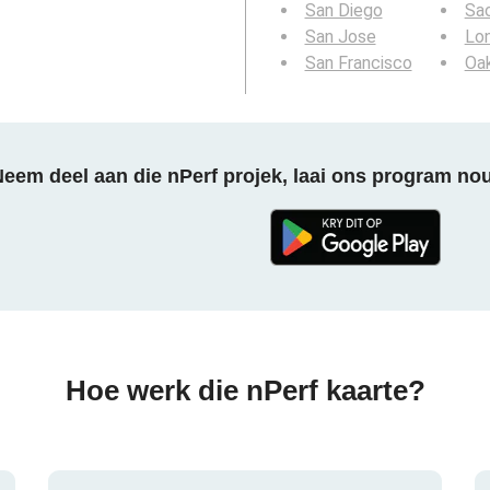
San Diego
Sa
San Jose
Lo
San Francisco
Oa
eem deel aan die nPerf projek, laai ons program no
Hoe werk die nPerf kaarte?