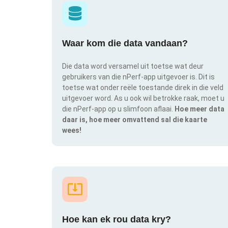
Waar kom die data vandaan?
Die data word versamel uit toetse wat deur
gebruikers van die nPerf-app uitgevoer is. Dit is
toetse wat onder reële toestande direk in die veld
uitgevoer word. As u ook wil betrokke raak, moet u
die nPerf-app op u slimfoon aflaai.
Hoe meer data
daar is, hoe meer omvattend sal die kaarte
wees!
Hoe kan ek rou data kry?