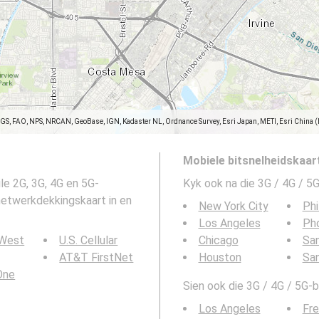
SGS, FAO, NPS, NRCAN, GeoBase, IGN, Kadaster NL, Ordnance Survey, Esri Japan, METI, Esri China 
Mobiele bitsnelheidskaar
le 2G, 3G, 4G en 5G-
Kyk ook na die 3G / 4G / 5G
etwerkdekkingskaart in en
New York City
Phi
Los Angeles
Ph
 West
U.S. Cellular
Chicago
San
AT&T FirstNet
Houston
Sa
 One
Sien ook die 3G / 4G / 5G-bi
Los Angeles
Fr