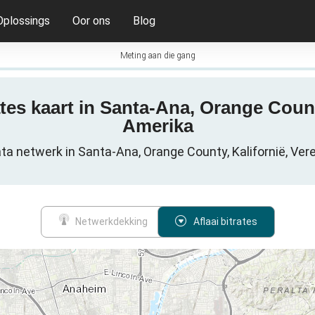
Oplossings
Oor ons
Blog
Meting aan die gang
ates kaart in Santa-Ana, Orange Count
Amerika
ata netwerk in Santa-Ana, Orange County, Kalifornië, Ve
Netwerkdekking
Aflaai bitrates