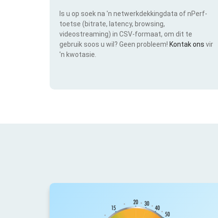
Is u op soek na 'n netwerkdekkingdata of nPerf-
toetse (bitrate, latency, browsing,
videostreaming) in CSV-formaat, om dit te
gebruik soos u wil? Geen probleem!
Kontak ons
vir
'n kwotasie.