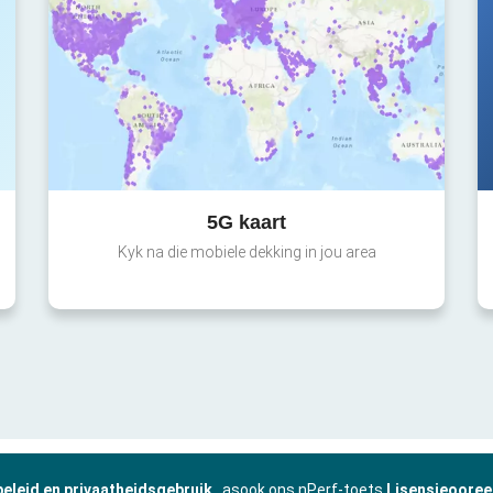
5G kaart
Kyk na die mobiele dekking in jou area
beleid en privaatheidsgebruik
, asook ons nPerf-toets
Lisensieooree