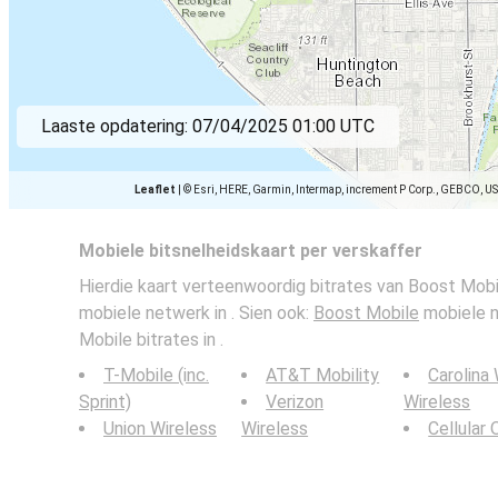
Laaste opdatering:
07/04/2025 01:00 UTC
Leaflet
|
© Esri, HERE, Garmin, Intermap, increment P Corp., GEBCO, U
Mobiele bitsnelheidskaart per verskaffer
Hierdie kaart verteenwoordig bitrates van Boost Mobi
mobiele netwerk in . Sien ook:
Boost Mobile
mobiele n
Mobile bitrates in .
T-Mobile (inc.
AT&T Mobility
Carolina
Sprint)
Verizon
Wireless
Union Wireless
Wireless
Cellular