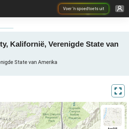
Voer 'n spoedtoets uit
y, Kalifornië, Verenigde State van
renigde State van Amerika
ArcGIS