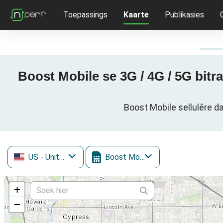
Toepassings
Kaarte
Publikasies
Boost Mobile se 3G / 4G / 5G bitr
Boost Mobile sellulêre d
US
- United States
Boost Mobile
+
−