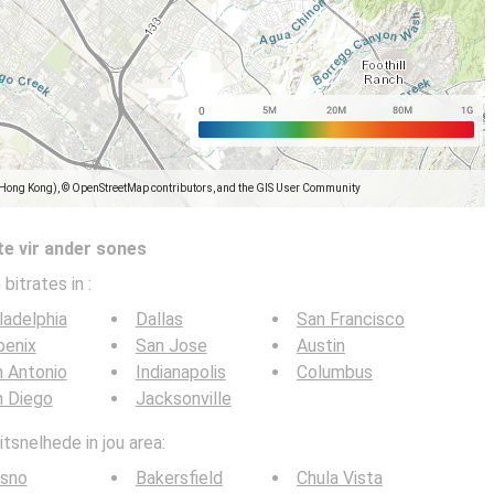
(Hong Kong), © OpenStreetMap contributors, and the GIS User Community
te vir ander sones
 bitrates in
:
ladelphia
Dallas
San Francisco
oenix
San Jose
Austin
 Antonio
Indianapolis
Columbus
n Diego
Jacksonville
tsnelhede in jou area:
esno
Bakersfield
Chula Vista