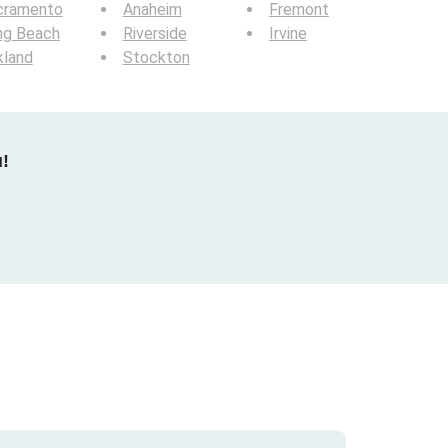
cramento
Anaheim
Fremont
ng Beach
Riverside
Irvine
kland
Stockton
u!