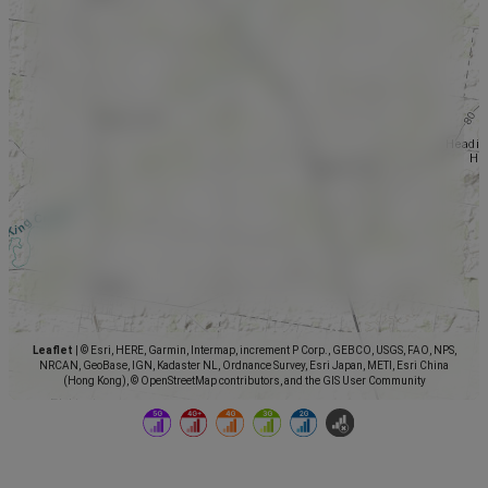
Leaflet
|
© Esri, HERE, Garmin, Intermap, increment P Corp., GEBCO, USGS, FAO, NPS,
NRCAN, GeoBase, IGN, Kadaster NL, Ordnance Survey, Esri Japan, METI, Esri China
(Hong Kong), © OpenStreetMap contributors, and the GIS User Community