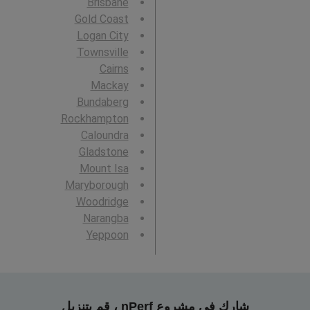
Brisbane
Gold Coast
Logan City
Townsville
Cairns
Mackay
Bundaberg
Rockhampton
Caloundra
Gladstone
Mount Isa
Maryborough
Woodridge
Narangba
Yeppoon
شارك في مشروع nPerf ، قم بتنزيل