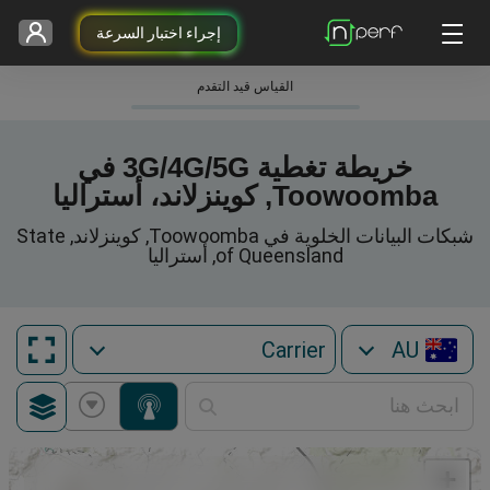
إجراء اختبار السرعة
القياس قيد التقدم
خريطة تغطية 3G/4G/5G في
Toowoomba, كوينزلاند، أستراليا
شبكات البيانات الخلوية في Toowoomba, كوينزلاند, State
of Queensland, أستراليا
AU
+