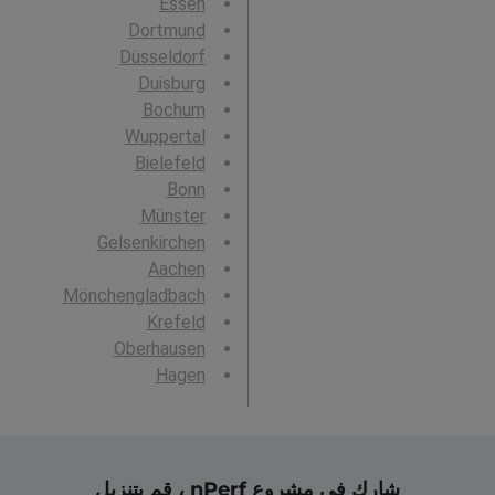
Essen
Dortmund
Düsseldorf
Duisburg
Bochum
Wuppertal
Bielefeld
Bonn
Münster
Gelsenkirchen
Aachen
Mönchengladbach
Krefeld
Oberhausen
Hagen
شارك في مشروع nPerf ، قم بتنزيل