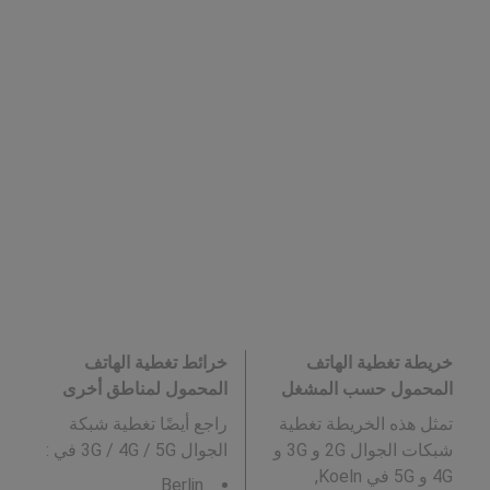
خريطة تغطية الهاتف
خرائط تغطية الهاتف
المحمول حسب المشغل
المحمول لمناطق أخرى
تمثل هذه الخريطة تغطية
راجع أيضًا تغطية شبكة
شبكات الجوال 2G و 3G و
الجوال 3G / 4G / 5G في
:
4G و 5G في Koeln,
Berlin