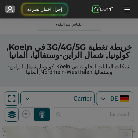
إجراء اختبار السرعة
القياس قيد التقدم
خريطة تغطية 3G/4G/5G في Koeln,
كولونيا, شمال الراين-وستفاليا، ألمانيا
شبكات البيانات الخلوية في Koeln, كولونيا, شمال الراين-
وستفاليا, Nordrhein-Westfalen, ألمانيا
DE
+