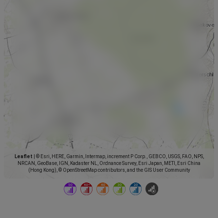
Leaflet
|
© Esri, HERE, Garmin, Intermap, increment P Corp., GEBCO, USGS, FAO, NPS,
NRCAN, GeoBase, IGN, Kadaster NL, Ordnance Survey, Esri Japan, METI, Esri China
(Hong Kong), © OpenStreetMap contributors, and the GIS User Community