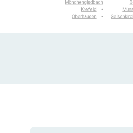
Mönchengladbach
B
Krefeld
Müns
Oberhausen
Gelsenkir