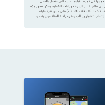
جها في قمرة القيادة الحالية التي تشمل بالفعل
لى نتائج اختبار السرعة وبيانات التغطية. يمكن تصور هذه
البيانات من خلال تطبيق عوامل التصفية حسب التكنولوجيا (بدون تغطية ، 2G ، 3G ، 4G ، 4G + ، 5G) على مدى فترة قابلة
نتشار التكنولوجيا الجديدة ومراقبة المنافسين وتحديد