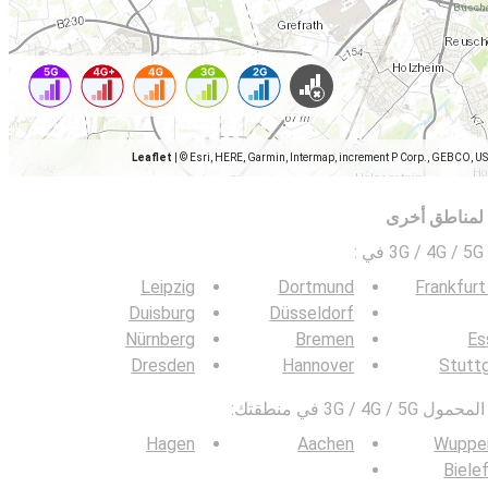
Leaflet
|
© Esri, HERE, Garmin, Intermap, increment P Corp., GEBCO, U
 لمناطق أخرى
ي
:
Leipzig
Dortmund
Frankfur
Duisburg
Düsseldorf
Nürnberg
Bremen
Es
Dresden
Hannover
Stutt
3G / في منطقتك:
Hagen
Aachen
Wupper
Biele