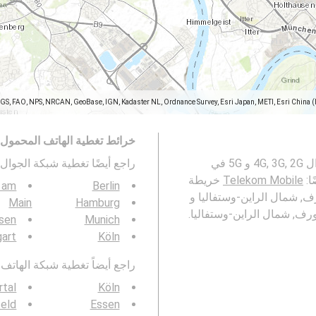
SGS, FAO, NPS, NRCAN, GeoBase, IGN, Kadaster NL, Ordnance Survey, Esri Japan, METI, Esri China 
خرائط تغطية الهاتف المحمول
تمثل هذه الخريطة تغطية ل Telekom Mobile شبكات الجوال 4G, 3G, 2G و 5G في
راجع أيضًا تغطية شبكة الجوال 3G / 4G / 5G ف
Telekom Mobile
خريطة
t am
Berlin
المحمولة في Duesseldorf, دوسلدورف, شمال الراين-وستفاليا و
Main
Hamburg
sen
Munich
gart
Köln
راجع أيضاً تغطية شبكة الهاتف المحمول  4G / 5G
tal
Köln
feld
Essen