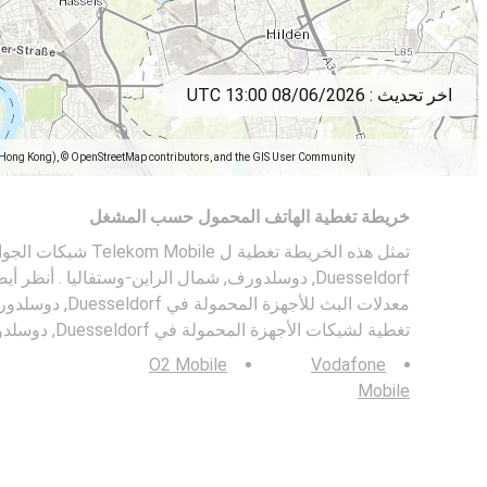
اخر تحديث :
08/06/2026 13:00 UTC
(Hong Kong), © OpenStreetMap contributors, and the GIS User Community
خريطة تغطية الهاتف المحمول حسب المشغل
Duesseldorf, دوسلدورف, شمال الراين-وستفاليا . أنظر أيضًا:
معدلات البث للأجهزة 
تغطية لشبكات الأجهزة المحمولة في Duesseldorf, دوسلدورف, شمال الراين-وستفاليا.
O2 Mobile
Vodafone
Mobile