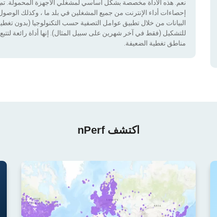
نعم. هذه الأداة مخصصة بشكل أساسي لمشغلي الأجهزة المحمولة. تم دم
إحصاءات أداء الإنترنت من جميع المشغلين في بلد ما ، وكذلك الوصول إ
للتشكيل (فقط في آخر شهرين على سبيل المثال). إنها أداة رائعة لتتبع إ
مناطق تغطية الضعيفة.
اكتشف nPerf