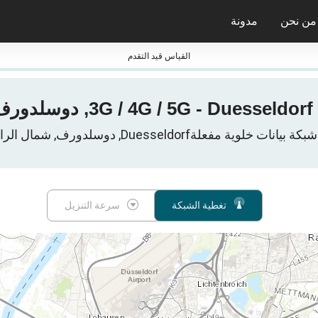
من نحن
مدونة
جائزة nPerf ومعاييرها
القياس قيد التقدم
تغطية الشبكة
سرعة التنزيل