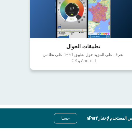
تطبيقات الجوال
تعرف على المزيد حول تطبيق nPerf على نظامي
Android و iOS
 المستخدم لإختبار nPerf
حسنا