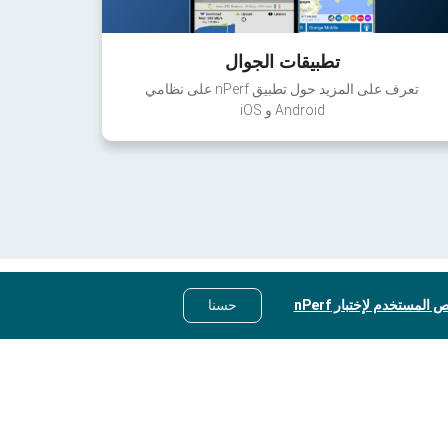
تطبيقات الجوال
تعرف على المزيد حول تطبيق nPerf على نظامي
Android و iOS
 المستخدم لإختبار nPerf
حسنا