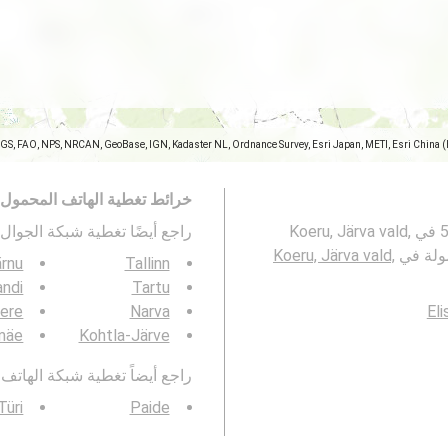
SGS, FAO, NPS, NRCAN, GeoBase, IGN, Kadaster NL, Ordnance Survey, Esri Japan, METI, Esri China 
خرائط تغطية الهاتف المحمول
تمثل هذه الخريطة تغطية شبكات الجوال 2G و 3G و 4G و 5G في Koeru, Järva vald,
راجع أيضًا تغطية شبكة الجوال 3G / 4G / 5G ف
Koeru, Järva vald,
rnu
Tallinn
andi
Tartu
ere
Narva
Eli
amäe
Kohtla-Järve
راجع أيضاً تغطية شبكة الهاتف المحمول  4G / 5G
Türi
Paide