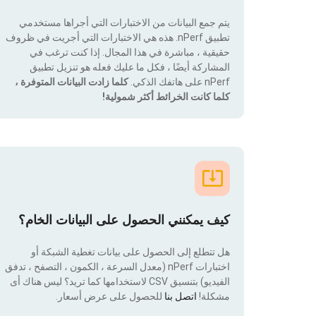
يتم جمع البيانات من الاختبارات التي أجراها مستخدمي
تطبيق nPerf. هذه هي الاختبارات التي أجريت في ظروف
حقيقية ، مباشرة في هذا المجال. إذا كنت ترغب في
المشاركة أيضًا ، فكل ما عليك فعله هو تنزيل تطبيق
nPerf على هاتفك الذكي.
كلما زادت البيانات المتوفرة ،
كلما كانت الخرائط أكثر شمولية!
كيف يمكنني الحصول على البيانات الخام؟
هل تتطلع إلى الحصول على بيانات تغطية الشبكة أو
اختبارات nPerf (معدل السرعة ، الكمون ، التصفح ، تدفق
الفيديو) بتنسيق CSV لاستخدامها كما تريد؟ ليس هناك أى
مشكلة!
اتصل بنا
للحصول على عرض أسعار.