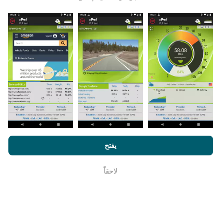
يتم جمع البيانات من الاختبارات التي أجراها مستخدمي تطبيق
nPerf. هذه هي الاختبارات التي أجريت في ظروف حقيقية ،
مباشرة في هذا المجال. إذا كنت ترغب في المشاركة أيضًا ،
فكل ما عليك فعله هو تنزيل تطبيق nPerf على هاتفك الذكي.
كلما زادت البيانات المتوفرة ، كلما كانت الخرائط أكثر شمولية!
من خلال تصفح nPerf.com ، فانك بذلك توافق علي
سياسة الاستخدام
كيف يتم إجراء التحديثات؟
الخصوصية وملفات تعريف الارتباط
بالإضافة
لإتفاقية ترخيص المستخدم
يفتح
لإختبار nPerf
يتم تحديث خرائط تغطية الشبكة تلقائيًا بواسطة الروبوت كل
ساعة. و يتم
تحديث خرائط السرعة كل 15 دقيقة
. و يتم عرض
لاحقاً
حسنا
البيانات لمدة عامين. ولكن بعد عامين ، تتم إزالة أقدم البيانات
من الخرائط مرة واحدة في الشهر.