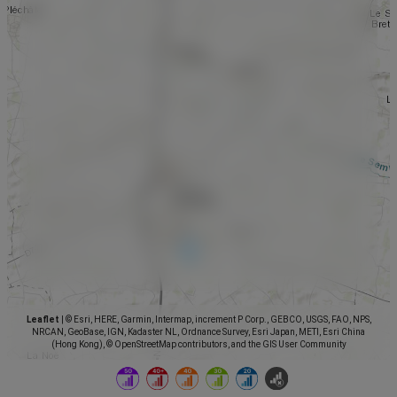
Leaflet
|
© Esri, HERE, Garmin, Intermap, increment P Corp., GEBCO, USGS, FAO, NPS,
NRCAN, GeoBase, IGN, Kadaster NL, Ordnance Survey, Esri Japan, METI, Esri China
(Hong Kong), © OpenStreetMap contributors, and the GIS User Community