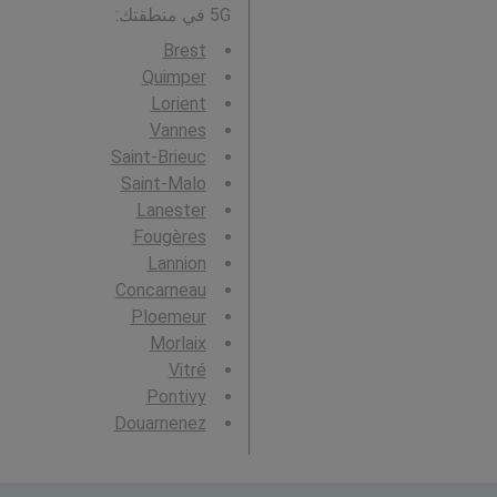
5G في منطقتك:
Brest
Quimper
Lorient
Vannes
Saint-Brieuc
Saint-Malo
Lanester
Fougères
Lannion
Concarneau
Ploemeur
Morlaix
Vitré
Pontivy
Douarnenez