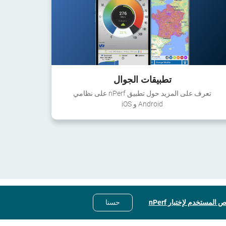
تطبيقات الجوال
تعرف على المزيد حول تطبيق nPerf على نظامي
Android و iOS
 المستخدم لإختبار nPerf
حسنا