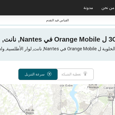
من نحن
مدونة
جائزة nPerf ومعاييرها
القياس قيد التقدم
 لوار الأطلسية, وادي اللوار, فرنسا
تغطية الشبكة
سرعة التنزيل