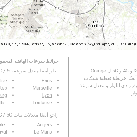
GS, FAO, NPS, NRCAN, GeoBase, IGN, Kadaster NL, Ordnance Survey, Esri Japan, METI, Esri China (
خرائط سرعات الهاتف المحمو
تمثل هذه الخريطة معدل السرعة لشبكات المحمول 2G و 3G و 4G و 5G ل Orange
انظر أيضا معدل سرعة 3G / 4G / 5G في
ار. راجع أيضًا: خريطة تغطية شبكات
ice
Paris
الأطلسية, وادي اللوار و معدل سرعة
tes
Marseille
urg
Lyon
lier
Toulouse
راجع أيضًا معدلات بتات 3G / 4G / 5G في منطقتك :
let
Angers
aval
Le Mans