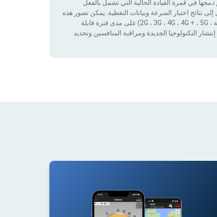
جها في قمرة القيادة الحالية التي تشمل بالفعل
لى نتائج اختبار السرعة وبيانات التغطية. يمكن تصور هذه
البيانات من خلال تطبيق عوامل التصفية حسب التكنولوجيا (بدون تغطية ، 2G ، 3G ، 4G ، 4G + ، 5G) على مدى فترة قابلة
نتشار التكنولوجيا الجديدة ومراقبة المنافسين وتحديد