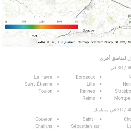
Leaflet
|
© Esri, HERE, Garmin, Intermap, increment P Corp., GEBCO, US
ل لمناطق أخرى
:
Le Havre
Bordeaux
N
Saint-Étienne
Lille
Nan
Toulon
Rennes
Strasbo
Reims
Montpel
Couëron
Saint-
Cho
Challans
Sébastien-sur-
L