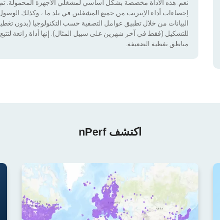
نعم. هذه الأداة مخصصة بشكل أساسي لمشغلي الأجهزة المحمولة. تم دم
إحصاءات أداء الإنترنت من جميع المشغلين في بلد ما ، وكذلك الوصول إ
للتشكيل (فقط في آخر شهرين على سبيل المثال). إنها أداة رائعة لتتبع إ
مناطق تغطية الضعيفة.
اكتشف nPerf