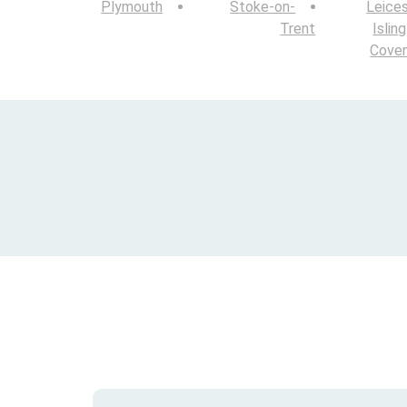
Plymouth
Stoke-on-
Leice
Trent
Islin
Coven