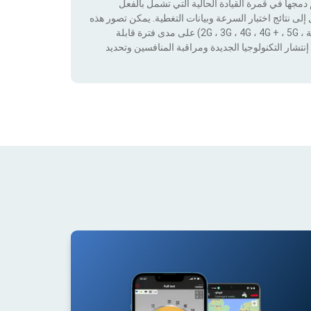
جها في قمرة القيادة الحالية التي تشمل بالفعل
لى نتائج اختبار السرعة وبيانات التغطية. يمكن تصور هذه
البيانات من خلال تطبيق عوامل التصفية حسب التكنولوجيا (بدون تغطية ، 2G ، 3G ، 4G ، 4G + ، 5G) على مدى فترة قابلة
نتشار التكنولوجيا الجديدة ومراقبة المنافسين وتحديد