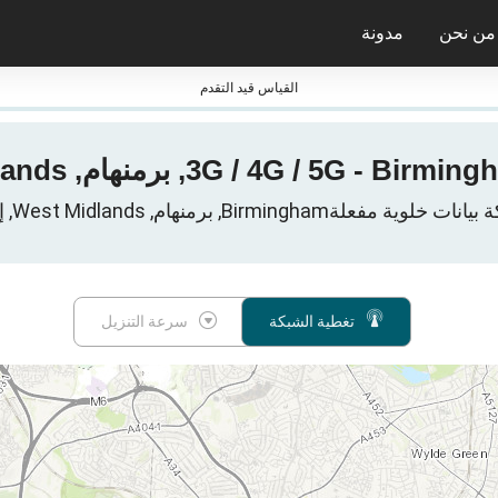
من نحن
مدونة
جائزة nPerf ومعاييرها
القياس قيد التقدم
تغطية الشبكة
سرعة التنزيل