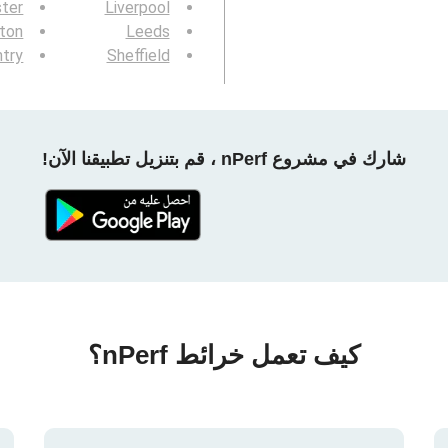
ster
Liverpool
gton
Leeds
try
Sheffield
شارك في مشروع nPerf ، قم بتنزيل تطبيقنا الآن!
كيف تعمل خرائط nPerf؟