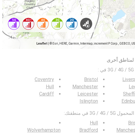
Leaflet
|
© Esri, HERE, Garmin, Intermap, increment P Corp., GEBCO, U
 لمناطق أخرى
ي
:
Coventry
Bristol
Liver
Hull
Manchester
Le
Cardiff
Leicester
Sheff
Islington
Edinb
3G / في منطقتك:
Hull
Bri
Wolverhampton
Bradford
Manches