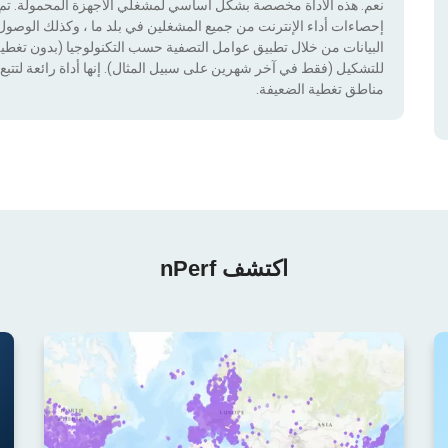
نعم. هذه الأداة مخصصة بشكل أساسي لمشغلي الأجهزة المحمولة. تم دم
إحصاءات أداء الإنترنت من جميع المشغلين في بلد ما ، وكذلك الوصول إ
للتشكيل (فقط في آخر شهرين على سبيل المثال). إنها أداة رائعة لتتبع إ
مناطق تغطية الضعيفة.
اكتشف nPerf