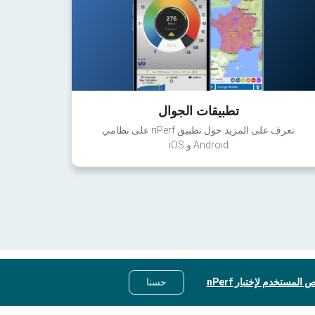
تطبيقات الجوال
تعرف على المزيد حول تطبيق nPerf على نظامي
Android و iOS
 المستخدم لإختبار nPerf
حسنا