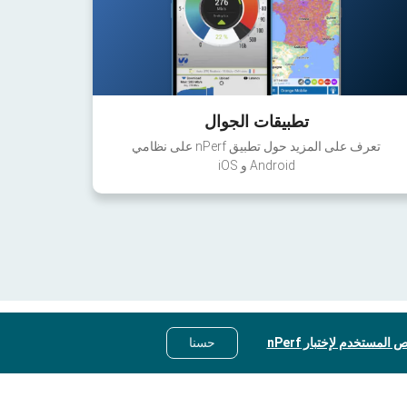
تطبيقات الجوال
تعرف على المزيد حول تطبيق nPerf على نظامي
Android و iOS
 المستخدم لإختبار nPerf
حسنا