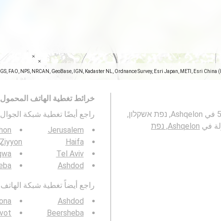
SGS, FAO, NPS, NRCAN, GeoBase, IGN, Kadaster NL, Ordnance Survey, Esri Japan, METI, Esri China 
خرائط تغطية الهاتف المحمول
تمثل هذه الخريطة تغطية شبكات الجوال 2G و 3G و 4G و 5G في Ashqelon, נפת אשקלון,
راجع أيضًا تغطية شبكة الجوال 3G / 4G / 5G ف
Ashqelon, נפת
shon
Jerusalem
Ẕiyyon
Haifa
qwa
Tel Aviv
eba
Ashdod
راجع أيضاً تغطية شبكة الهاتف المحمول  4G / 5G
ona
Ashdod
ivot
Beersheba