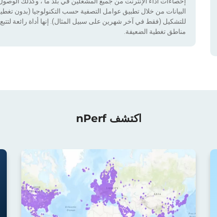
إحصاءات أداء الإنترنت من جميع المشغلين في بلد ما ، وكذلك الوصول إ
للتشكيل (فقط في آخر شهرين على سبيل المثال). إنها أداة رائعة لتتبع إ
مناطق تغطية الضعيفة.
اكتشف nPerf