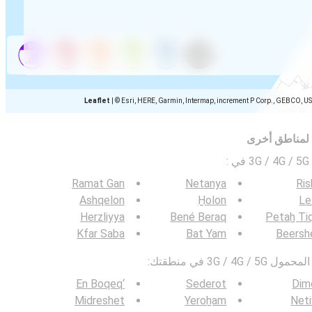
Leaflet
|
© Esri, HERE, Garmin, Intermap, increment P Corp., GEBCO, U
 لمناطق أخرى
ي
:
Ramat Gan
Netanya
Ri
Ashqelon
H̱olon
Le
Herzliyya
Bené Beraq
Petaẖ Ti
Kfar Saba
Bat Yam
Beersh
3G / في منطقتك:
‘En Boqeq
Sederot
Dim
Midreshet
Yeroẖam
Net