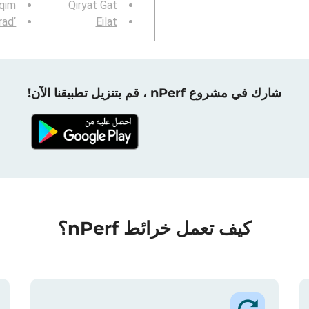
qim
Qiryat Gat
‘Arad
Eilat
شارك في مشروع nPerf ، قم بتنزيل تطبيقنا الآن!
كيف تعمل خرائط nPerf؟