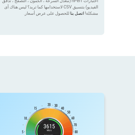
اختبارات nPerf (معدل السرعة ، الكمون ، التصفح ، تدفق
الفيديو) بتنسيق CSV لاستخدامها كما تريد؟ ليس هناك أى
مشكلة!
اتصل بنا
للحصول على عرض أسعار.