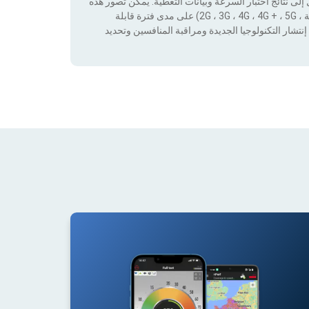
لى نتائج اختبار السرعة وبيانات التغطية. يمكن تصور هذه
البيانات من خلال تطبيق عوامل التصفية حسب التكنولوجيا (بدون تغطية ، 2G ، 3G ، 4G ، 4G + ، 5G) على مدى فترة قابلة
نتشار التكنولوجيا الجديدة ومراقبة المنافسين وتحديد