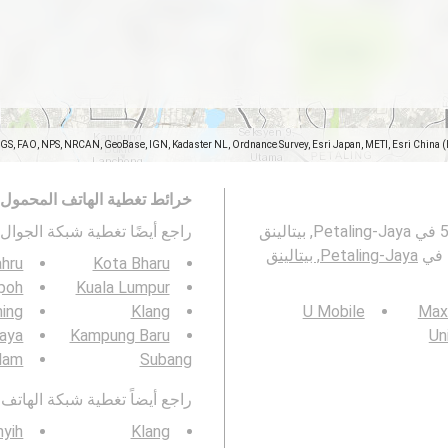
SGS, FAO, NPS, NRCAN, GeoBase, IGN, Kadaster NL, Ordnance Survey, Esri Japan, METI, Esri China 
خرائط تغطية الهاتف المحمول
تمثل هذه الخريطة تغطية شبكات الجوال 2G و 3G و 4G و 5G في Petaling-Jaya, بيتالينق
راجع أيضًا تغطية شبكة الجوال 3G / 4G / 5G ف
Petaling-Jaya, بيتالينق
ahru
Kota Bharu
Ipoh
Kuala Lumpur
ing
Klang
U Mobile
Max
Jaya
Kampung Baru
Un
lam
Subang
راجع أيضاً تغطية شبكة الهاتف المحمول  4G / 5G
yih
Klang