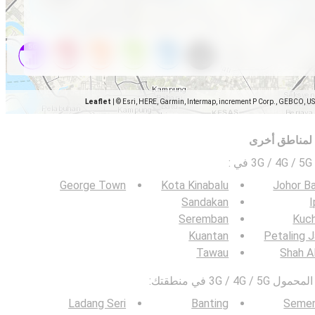
Leaflet
|
© Esri, HERE, Garmin, Intermap, increment P Corp., GEBCO, U
 لمناطق أخرى
ي
:
George Town
Kota Kinabalu
Johor B
Sandakan
Seremban
Kuch
Kuantan
Petaling 
Tawau
Shah A
3G / في منطقتك:
Ladang Seri
Banting
Semen