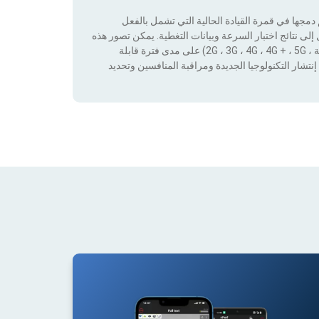
جها في قمرة القيادة الحالية التي تشمل بالفعل
لى نتائج اختبار السرعة وبيانات التغطية. يمكن تصور هذه
البيانات من خلال تطبيق عوامل التصفية حسب التكنولوجيا (بدون تغطية ، 2G ، 3G ، 4G ، 4G + ، 5G) على مدى فترة قابلة
نتشار التكنولوجيا الجديدة ومراقبة المنافسين وتحديد