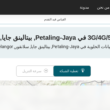
من نحن
مدونة
جائزة nPerf ومعاييرها
القياس قيد التقدم
Petaling-, بيتالينق جايا, سلانقور, Selangor, ماليزيا
تغطية الشبكة
سرعة التنزيل