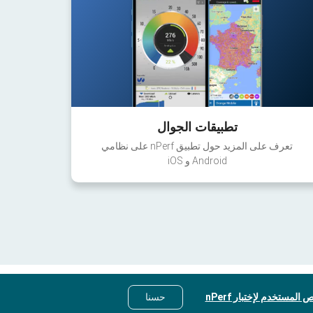
تطبيقات الجوال
تعرف على المزيد حول تطبيق nPerf على نظامي
Android و iOS
 المستخدم لإختبار nPerf
حسنا