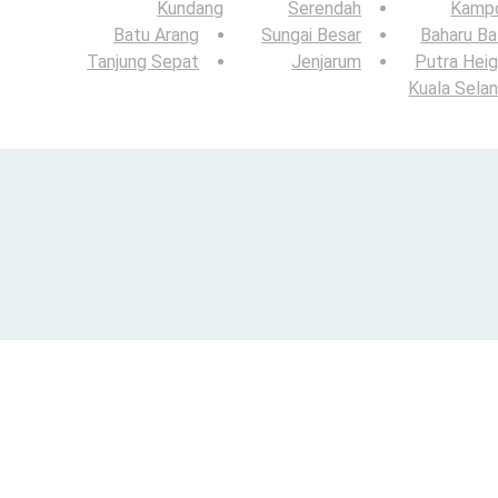
Kundang
Serendah
Kamp
Batu Arang
Sungai Besar
Baharu Ba
Tanjung Sepat
Jenjarum
Putra Hei
Kuala Sela