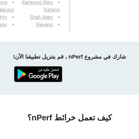
ong
Kampung Baru
lakong
Subang
ghts
Shah Alam
ngor
Rawang
شارك في مشروع nPerf ، قم بتنزيل تطبيقنا الآن!
كيف تعمل خرائط nPerf؟