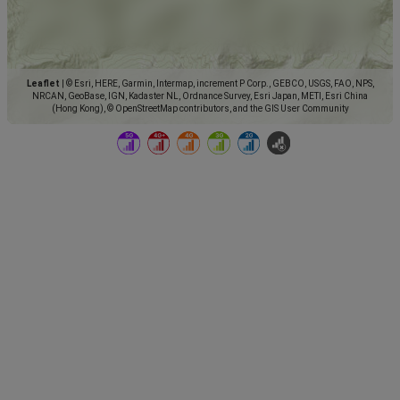
Leaflet
|
© Esri, HERE, Garmin, Intermap, increment P Corp., GEBCO, USGS, FAO, NPS,
NRCAN, GeoBase, IGN, Kadaster NL, Ordnance Survey, Esri Japan, METI, Esri China
(Hong Kong), © OpenStreetMap contributors, and the GIS User Community