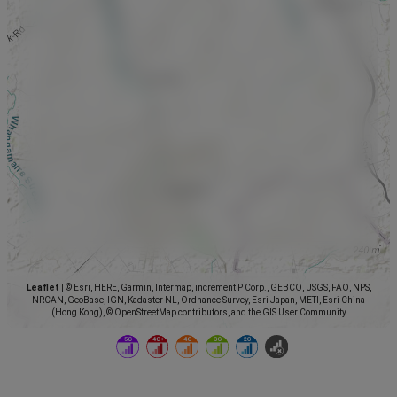
Leaflet
|
© Esri, HERE, Garmin, Intermap, increment P Corp., GEBCO, USGS, FAO, NPS,
NRCAN, GeoBase, IGN, Kadaster NL, Ordnance Survey, Esri Japan, METI, Esri China
(Hong Kong), © OpenStreetMap contributors, and the GIS User Community