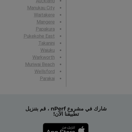
Auckland
Manukau City
Waitakere
Mangere
Papakura
Pukekohe East
Takanini
Waiuku
Warkworth
Muriwai Beach
Wellsford
Parakai
شارك في مشروع nPerf ، قم بتنزيل
تطبيقنا الآن!