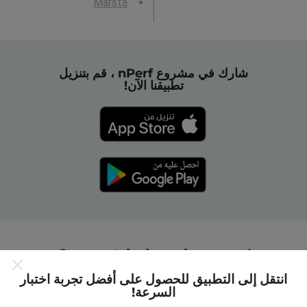
Märsta
شارك في مشروع nPerf ، قم بتنزيل
تطبيقنا الآن!
كيف تعمل خرائط nPerf؟
انتقل إلى التطبيق للحصول على أفضل تجربة اختبار
السرعة!