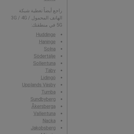
راجع أيضاً تغطية شبكة
الهاتف المحمول 3G / 4G /
5G في منطقتك:
Huddinge
Haninge
Solna
Södertälje
Sollentuna
Täby
Lidingö
Upplands Väsby
Tumba
Sundbyberg
Åkersberga
Vallentuna
Nacka
Jakobsberg