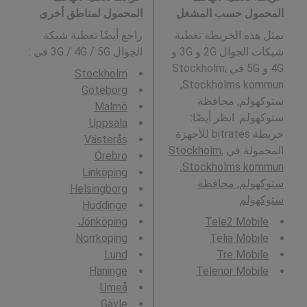
المحمول حسب المشغل
المحمول لمناطق أخرى
تمثل هذه الخريطة تغطية
راجع أيضًا تغطية شبكة
شبكات الجوال 2G و 3G و
الجوال 3G / 4G / 5G في
:
4G و 5G في Stockholm,
Stockholm
Stockholms kommun,
Göteborg
ستوكهولم, محافظة
Malmö
ستوكهولم. انظر أيضًا:
Uppsala
خريطة bitrates للأجهزة
Västerås
المحمولة في
Stockholm,
Örebro
Stockholms kommun,
Linköping
ستوكهولم, محافظة
Helsingborg
ستوكهولم
.
Huddinge
Jönköping
Tele2 Mobile
Norrköping
Telia Mobile
Lund
Tre Mobile
Haninge
Telenor Mobile
Umeå
Gävle