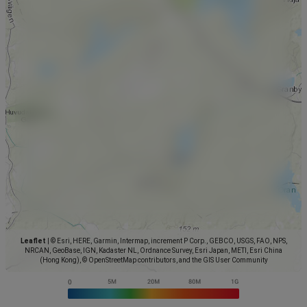
Leaflet
|
© Esri, HERE, Garmin, Intermap, increment P Corp., GEBCO, USGS, FAO, NPS,
NRCAN, GeoBase, IGN, Kadaster NL, Ordnance Survey, Esri Japan, METI, Esri China
(Hong Kong), © OpenStreetMap contributors, and the GIS User Community