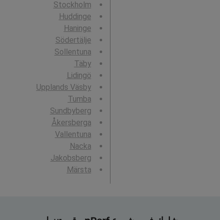
Stockholm
Huddinge
Haninge
Södertälje
Sollentuna
Täby
Lidingö
Upplands Väsby
Tumba
Sundbyberg
Åkersberga
Vallentuna
Nacka
Jakobsberg
Märsta