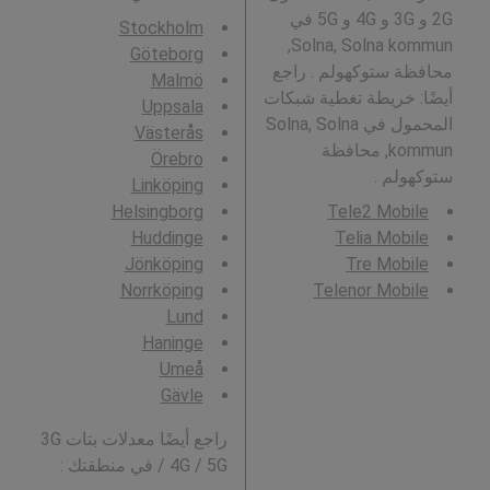
2G و 3G و 4G و 5G في
Stockholm
Solna, Solna kommun,
Göteborg
محافظة ستوكهولم . راجع
Malmö
أيضًا: خريطة تغطية شبكات
Uppsala
المحمول في Solna, Solna
Västerås
kommun, محافظة
Örebro
ستوكهولم .
Linköping
Helsingborg
Tele2 Mobile
Huddinge
Telia Mobile
Jönköping
Tre Mobile
Norrköping
Telenor Mobile
Lund
Haninge
Umeå
Gävle
راجع أيضًا معدلات بتات 3G
/ 4G / 5G في منطقتك :